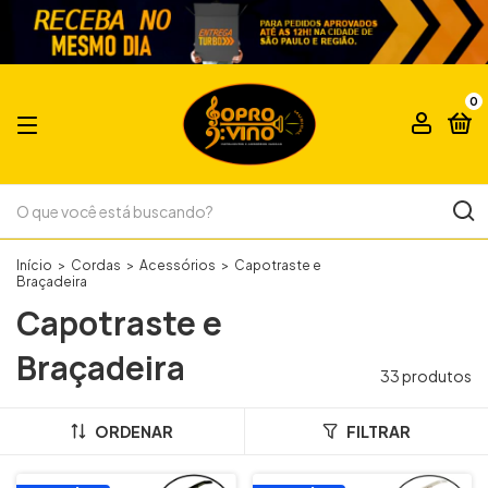
0
Início
>
Cordas
>
Acessórios
>
Capotraste e
Braçadeira
Capotraste e
Braçadeira
33 produtos
ORDENAR
FILTRAR