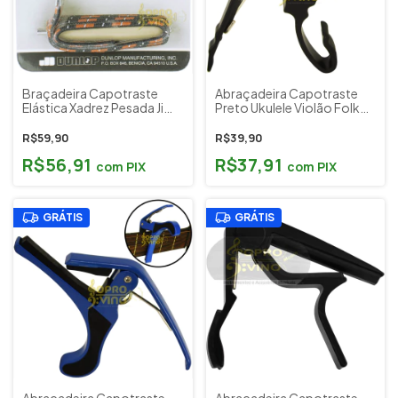
Braçadeira Capotraste
Abraçadeira Capotraste
Elástica Xadrez Pesada Jim
Preto Ukulele Violão Folk
Dunlop 71S Cód. 1161
Guitarra Dolphin
R$59,90
R$39,90
R$56,91
R$37,91
com
PIX
com
PIX
GRÁTIS
GRÁTIS
Abraçadeira Capotraste
Abraçadeira Capotraste