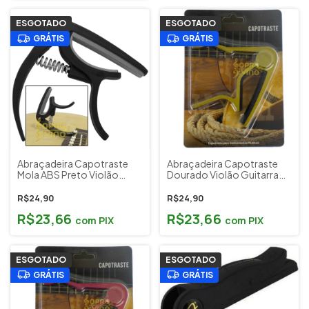
ESGOTADO
ESGOTADO
GRÁTIS
GRÁTIS
Abraçadeira Capotraste
Abraçadeira Capotraste
Mola ABS Preto Violão
Dourado Violão Guitarra
Guitarra Smart JX25
Profire by Spanking Cód
M10GD
R$24,90
R$24,90
R$23,66
R$23,66
com
PIX
com
PIX
ESGOTADO
ESGOTADO
GRÁTIS
GRÁTIS