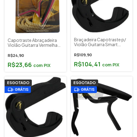
Braçadeira Capotraste p/
Capotraste Abraçadeira
Violão Guitarra Smart
Violão Guitarra Vermelha
Fingerstyle Fender
Profire by Spanking Cód
Cod.8545
M10RD
R$109,90
R$24,90
R$104,41
R$23,66
com
PIX
com
PIX
ESGOTADO
ESGOTADO
GRÁTIS
GRÁTIS