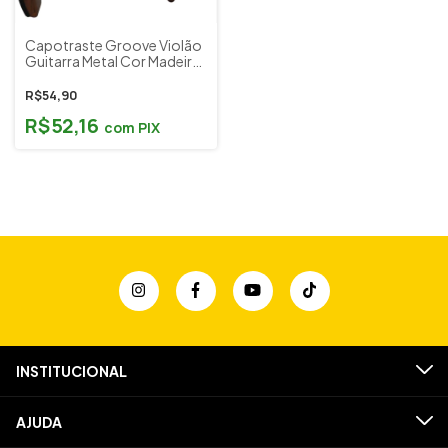
Capotraste Groove Violão
Guitarra Metal Cor Madeira
by Solez
R$54,90
R$52,16
com
PIX
INSTITUCIONAL
AJUDA