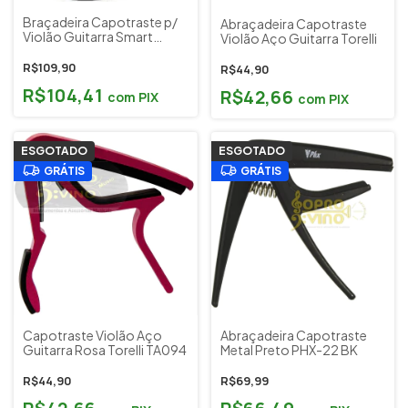
Braçadeira Capotraste p/
Abraçadeira Capotraste
Violão Guitarra Smart
Violão Aço Guitarra Torelli
Standare Fender Cod.8544
R$109,90
R$44,90
R$104,41
R$42,66
com
PIX
com
PIX
ESGOTADO
ESGOTADO
GRÁTIS
GRÁTIS
Capotraste Violão Aço
Abraçadeira Capotraste
Guitarra Rosa Torelli TA094
Metal Preto PHX-22 BK
R$44,90
R$69,99