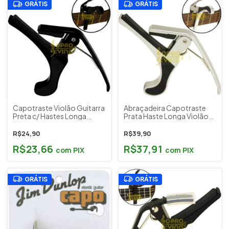
GRÁTIS
GRÁTIS
Capotraste Violão Guitarra
Abraçadeira Capotraste
Preta c/ Hastes Longa
Prata Haste Longa Violão
Dolphin Cod. 10231
Guitarra Dolphin
R$24,90
R$39,90
R$23,66
R$37,91
com
PIX
com
PIX
GRÁTIS
GRÁTIS