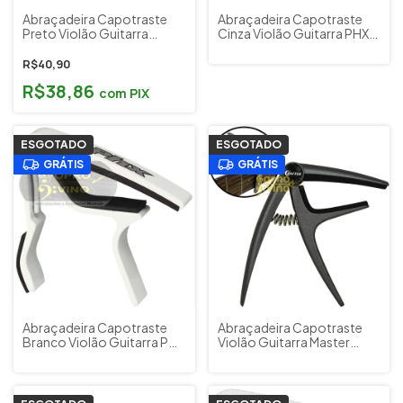
Abraçadeira Capotraste
Abraçadeira Capotraste
Preto Violão Guitarra
Cinza Violão Guitarra PHX
Cavaco Dember
CPL22S
R$40,90
R$38,86
com
PIX
ESGOTADO
ESGOTADO
GRÁTIS
GRÁTIS
Abraçadeira Capotraste
Abraçadeira Capotraste
Branco Violão Guitarra PHX
Violão Guitarra Master
CPL02WH
Metal Borracha Crafter
CP6