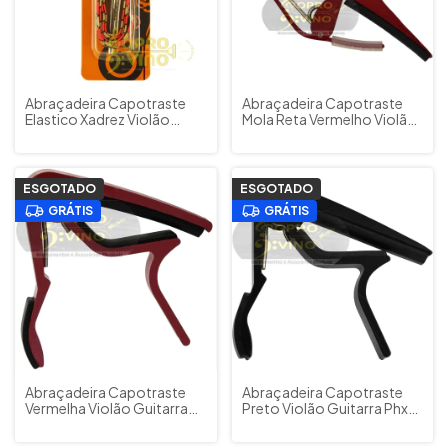
Abraçadeira Capotraste
Abraçadeira Capotraste
Elastico Xadrez Violão
Mola Reta Vermelho Violão
Guitarra Dolphin
Guitarra PHX
ESGOTADO
ESGOTADO
GRÁTIS
GRÁTIS
Abraçadeira Capotraste
Abraçadeira Capotraste
Vermelha Violão Guitarra
Preto Violão Guitarra Phx
PHX CPL-02RD
CPL02BK