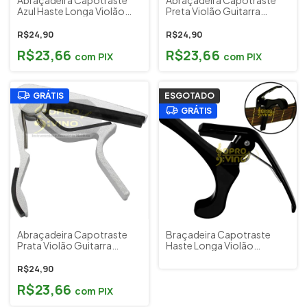
Azul Haste Longa Violão
Preta Violão Guitarra
Guitarra Dolphin
Dolphin
R$24,90
R$24,90
R$23,66
R$23,66
com
PIX
com
PIX
GRÁTIS
ESGOTADO
GRÁTIS
Abraçadeira Capotraste
Braçadeira Capotraste
Prata Violão Guitarra
Haste Longa Violão
Dolphin
Guitarra Smart
R$24,90
R$23,66
com
PIX