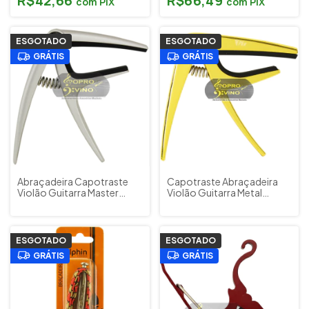
R$42,66
R$66,49
com
PIX
com
PIX
ESGOTADO
ESGOTADO
GRÁTIS
GRÁTIS
Abraçadeira Capotraste
Capotraste Abraçadeira
Violão Guitarra Master
Violão Guitarra Metal
Alumínio PHX 21
Dourado Gold PHX 22 GD
ESGOTADO
ESGOTADO
GRÁTIS
GRÁTIS