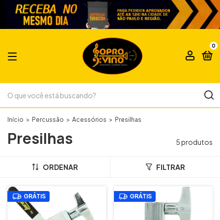
0
Início
>
Percussão
>
Acessórios
>
Presilhas
Presilhas
5 produtos
ORDENAR
FILTRAR
GRÁTIS
GRÁTIS