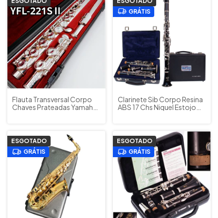
ESGOTADO
ESGOTADO
GRÁTIS
Flauta Transversal Corpo
Clarinete Sib Corpo Resina
Chaves Prateadas Yamaha
ABS 17 Chs Niquel Estojo
Japão YFL 221SII
Acessórios Selmer Bundy
Acompanha Bag Original
Resonite 577 U.S.A (bem
conservada)
ESGOTADO
ESGOTADO
GRÁTIS
GRÁTIS