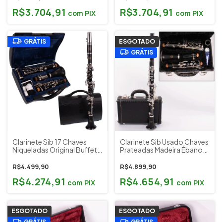
(bem conservada)
R$3.704,91
R$3.704,91
com
PIX
com
PIX
GRÁTIS
ESGOTADO
GRÁTIS
Clarinete Sib 17 Chaves
Clarinete Sib Usado Chaves
Niqueladas Original Buffet
Prateadas Madeira Ébano
Crampon B12 (Made in
Yamaha Japão YCL450
Germany Alemanha)
Sapatilhamento Novo
R$4.499,90
R$4.899,90
R$4.274,91
R$4.654,91
com
PIX
com
PIX
ESGOTADO
ESGOTADO
GRÁTIS
GRÁTIS