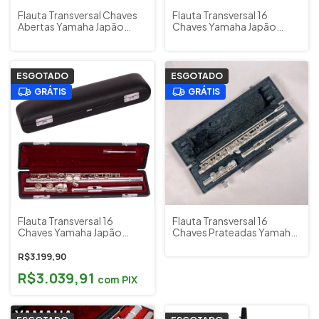
Flauta Transversal Chaves
Flauta Transversal 16
Abertas Yamaha Japão
Chaves Yamaha Japão
Mod. YFL 281SII Corpo e
Mod. YFL 221 Corpo e
Chaves Acabamento Prata
Chaves Acabamento Prata
(Usada)
(Usada)
ESGOTADO
ESGOTADO
GRÁTIS
GRÁTIS
Flauta Transversal 16
Flauta Transversal 16
Chaves Yamaha Japão
Chaves Prateadas Yamaha
Mod. YFL 211S Corpo e
Japão YFL 225SII Usada
Chaves Acabamento Prata
R$3.199,90
(Usada)
R$3.039,91
com
PIX