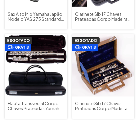
Sax Alto Mib Yamaha Japão
Clarinete Sib 17 Chaves
Modelo YAS 275 Standard
Prateadas Corpo Madeira
Estojo Original (usado)
Ébano Yamaha Japão
YCL450 c/ Estojo Original +
Acessórios (Impecável)
ESGOTADO
ESGOTADO
GRÁTIS
GRÁTIS
Flauta Transversal Corpo
Clarinete Sib 17 Chaves
Chaves Prateadas Yamaha
Prateadas Corpo Madeira
Japão YFL 211SII
Grenadilha Yamaha Japão
Acompanha Bag Original
YCL33 (usada)
Cód. 387
Sapatilhamento Novo