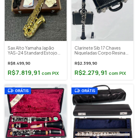
Sax Alto Yamaha Japão
Clarinete Sib 17 Chaves
YAS-24 Standard Estojo
Niqueladas Corpo Resina
Original Boquilha Selmer
Yamaha Japão YCL-23
S90 + Acessórios Yamaha
(Sapatilhamento Novo)
R$8.499,90
R$2.399,90
(usado)
R$7.819,91
R$2.279,91
com
PIX
com
PIX
GRÁTIS
GRÁTIS