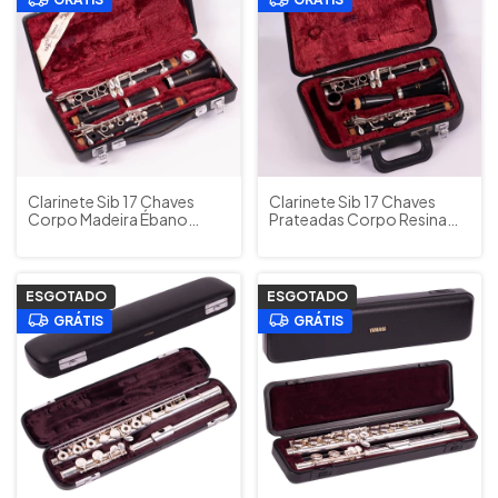
Clarinete Sib 17 Chaves
Clarinete Sib 17 Chaves
Corpo Madeira Ébano
Prateadas Corpo Resina
Yamaha Japão YCL451 c/
Brilhante Yamaha Japão
Estojo Original +
YCL27 + Estojo Original
Acessórios
(Usado)
ESGOTADO
ESGOTADO
GRÁTIS
GRÁTIS