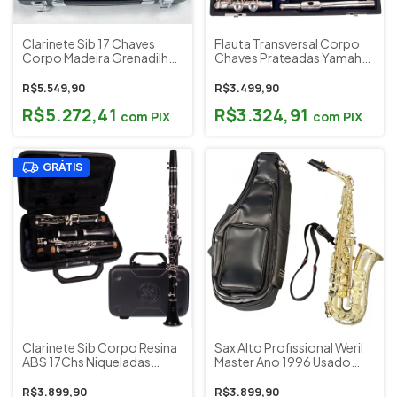
Clarinete Sib 17 Chaves
Flauta Transversal Corpo
Corpo Madeira Grenadilha
Chaves Prateadas Yamaha
Yamaha Japão YCL-452
Japão YFL 211SII Bag
Estojo Original
Original Cód. 220
R$5.549,90
R$3.499,90
(Sapatilhamente Novo)
(Sapatilhamento Novo)
R$5.272,41
R$3.324,91
com
PIX
com
PIX
GRÁTIS
Clarinete Sib Corpo Resina
Sax Alto Profissional Weril
ABS 17Chs Niqueladas
Master Ano 1996 Usado
Estojo Acessórios Yamaha
Sapatilhamento Novo
Indonésia Mod. YCL-250
R$3.899,90
R$3.899,90