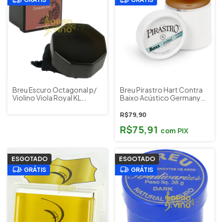
Breu Escuro Octagonal p/
Breu Pirastro Hart Contra
Violino Viola Royal KL
Baixo Acústico Germany
Musical
902300
R$79,90
R$75,91
com
PIX
ESGOTADO
ESGOTADO
GRÁTIS
GRÁTIS