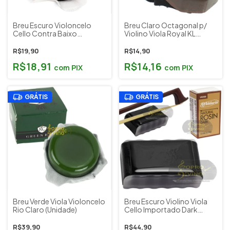
Breu Escuro Violoncelo
Breu Claro Octagonal p/
Cello Contra Baixo
Violino Viola Royal KL
Paganini PBR023
Musical
R$19,90
R$14,90
R$18,91
R$14,16
com
PIX
com
PIX
GRÁTIS
GRÁTIS
Breu Verde Viola Violoncelo
Breu Escuro Violino Viola
Rio Claro (Unidade)
Cello Importado Dark
Daddario U.S.A VR300
R$39,90
R$44,90