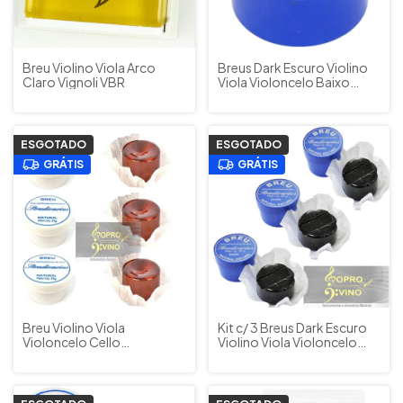
Breu Violino Viola Arco
Breus Dark Escuro Violino
Claro Vignoli VBR
Viola Violoncelo Baixo
Acústico Stradivarius
TS701 by Torelli Musical
ESGOTADO
ESGOTADO
GRÁTIS
GRÁTIS
Breu Violino Viola
Kit c/ 3 Breus Dark Escuro
Violoncelo Cello
Violino Viola Violoncelo
Stradivarius TS702 3
Baixo Acústico Stradivarius
Unidades
TS701 by Torelli Musical