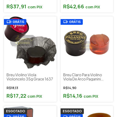
R$37,91
R$42,66
com
PIX
com
PIX
GRÁTIS
GRÁTIS
Breu Violino Viola
Breu Claro Para Violino
Violoncelo 35g Grace 1637
Viola De Arco Paganini
PBR021
R$18,13
R$14,90
R$17,22
R$14,16
com
PIX
com
PIX
ESGOTADO
ESGOTADO
GRÁTIS
GRÁTIS