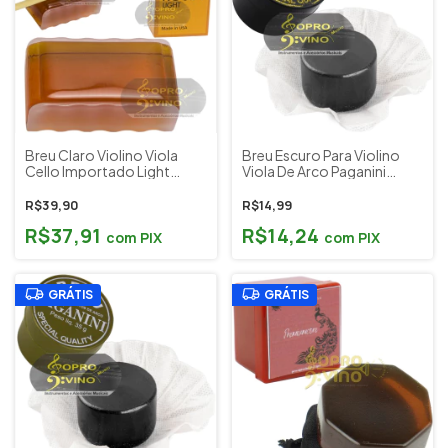
Breu Claro Violino Viola
Breu Escuro Para Violino
Cello Importado Light
Viola De Arco Paganini
Daddario U.S.A VR200
PBR022
R$39,90
R$14,99
R$37,91
R$14,24
com
PIX
com
PIX
GRÁTIS
GRÁTIS