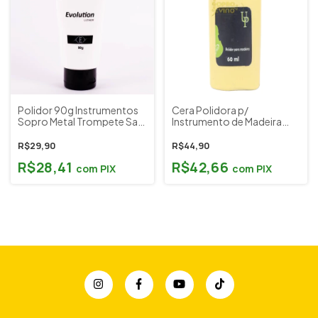
Polidor 90g Instrumentos
Cera Polidora p/
Sopro Metal Trompete Sax
Instrumento de Madeira
Tuba Evolution Luthier
Usinplex (UP)
R$29,90
R$44,90
R$28,41
R$42,66
com
PIX
com
PIX