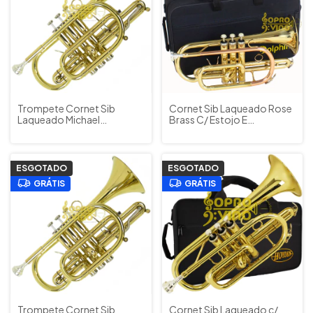
Trompete Cornet Sib
Cornet Sib Laqueado Rose
Laqueado Michael
Brass C/ Estojo E
WCORM45N c/ Estojos e
Acessórios Dolphin
Acessórios
ESGOTADO
ESGOTADO
GRÁTIS
GRÁTIS
Trompete Cornet Sib
Cornet Sib Laqueado c/