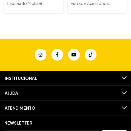
Laqueado Michael
Estojo e Acessórios
WCORM45N c/ Estojos e
Hoyden HCP 25L
Acessórios (Outlet)
INSTITUCIONAL
AJUDA
ATENDIMENTO
NEWSLETTER