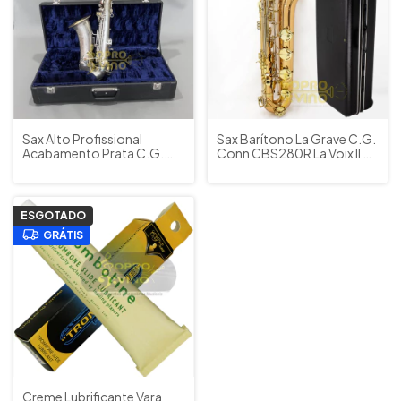
Sax Alto Profissional
Sax Barítono La Grave C.G.
Acabamento Prata C.G.
Conn CBS280R La Voix II C/
Conn New Wonder Série I
Estojo ( Aceitamos Trocas )
(1924) c/ Estojo e Boquilha
Barkley Meritage
ESGOTADO
GRÁTIS
Creme Lubrificante Vara