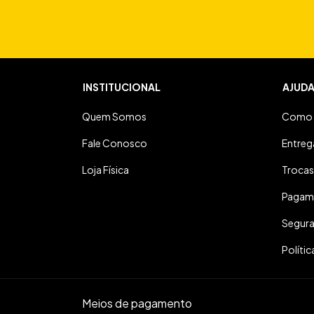
INSTITUCIONAL
AJUD
Quem Somos
Como 
Fale Conosco
Entreg
Loja Física
Trocas
Pagam
Segur
Polític
Meios de pagamento