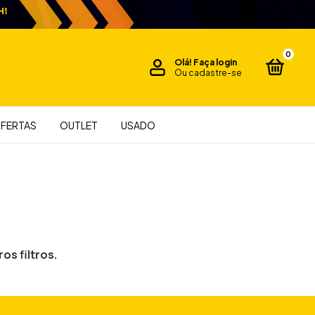
0
Olá!
Faça login
Ou cadastre-se
FERTAS
OUTLET
USADO
os filtros.