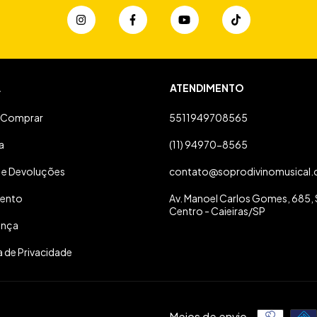
A
ATENDIMENTO
Comprar
5511949708565
a
(11) 94970-8565
 e Devoluções
contato@soprodivinomusical.
ento
Av. Manoel Carlos Gomes, 685, S
Centro - Caieiras/SP
ança
a de Privacidade
Meios de envio