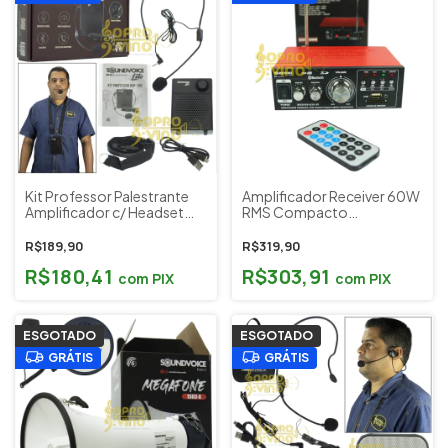
Kit Professor Palestrante
Amplificador Receiver 60W
Amplificador c/ Headset
RMS Compacto
Lapela Bluetooth
Conectividade USB SD FM
SoundVoice Lite AVP105
Bluetooth Soundvoice
R$189,90
R$319,90
RC02BT
R$180,41
R$303,91
com
PIX
com
PIX
ESGOTADO
ESGOTADO
GRÁTIS
GRÁTIS