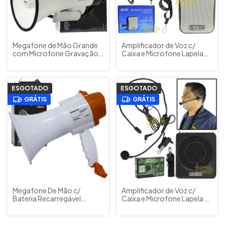
Megafone de Mão Grande
Amplificador de Voz c/
com Microfone Gravação
Caixa e Microfone Lapela
15W RMS Soundvoice Cód.
Bluetooth p/ Palestra
MF1503X
Professor CSR BW178BT
ESGOTADO
ESGOTADO
GRÁTIS
GRÁTIS
Megafone De Mão c/
Amplificador de Voz c/
Bateria Recarregável
Caixa e Microfone Lapela p/
Gravação Soundvoice
Palestra Professor TSI 625
Cód. MF20
Super Voz I