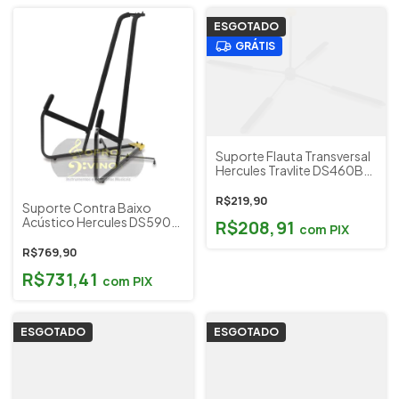
ESGOTADO
GRÁTIS
Suporte Flauta Transversal
Hercules Travlite DS460B
Cód 7982
R$219,90
Suporte Contra Baixo
Acústico Hercules DS590B
R$208,91
com
PIX
Cod 8074
R$769,90
R$731,41
com
PIX
ESGOTADO
ESGOTADO