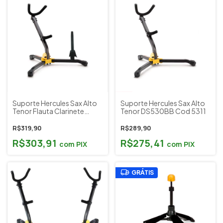
Suporte Hercules Sax Alto
Suporte Hercules Sax Alto
Tenor Flauta Clarinete
Tenor DS530BB Cod 5311
DS532BB Cod 8304
R$319,90
R$289,90
R$303,91
R$275,41
com
PIX
com
PIX
GRÁTIS