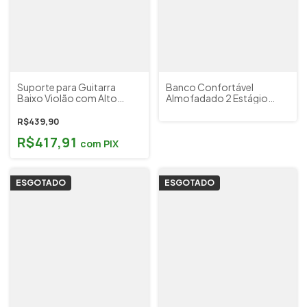
Suporte para Guitarra
Banco Confortável
Baixo Violão com Alto
Almofadado 2 Estágio
Trava Hercules GS414B
Altura Piano Teclado
PLUS 2479
Hércules KB200B
R$439,90
R$417,91
com
PIX
ESGOTADO
ESGOTADO