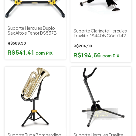
Suporte Hercules Duplo
Suporte Clarinete Hercules
Sax Alto e Tenor DS537B
Travlite DS440B Cód 7142
R$569,90
R$204,90
R$541,41
com
PIX
R$194,66
com
PIX
Suporte Tuba Bombardino
Suporte Hercules Travlite