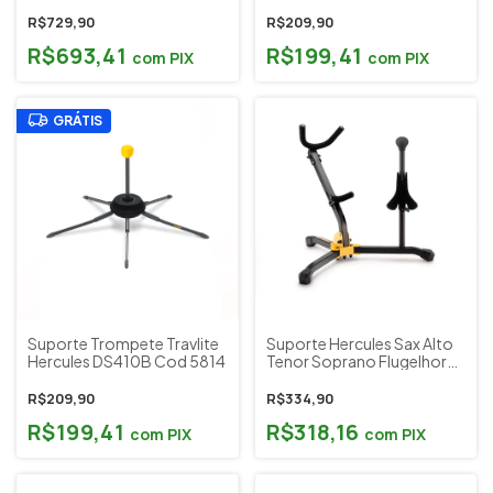
Hercules DS538B
DS510BB Cod 5322
R$729,90
R$209,90
R$693,41
R$199,41
com
PIX
com
PIX
GRÁTIS
Suporte Trompete Travlite
Suporte Hercules Sax Alto
Hercules DS410B Cod 5814
Tenor Soprano Flugelhorn
DS533BB Cod 8277
R$209,90
R$334,90
R$199,41
R$318,16
com
PIX
com
PIX