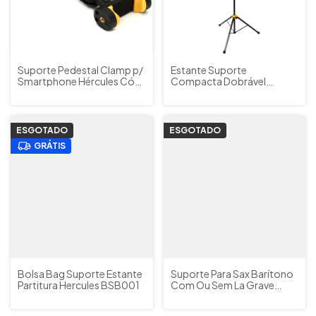
Suporte Pedestal Clamp p/
Estante Suporte
Smartphone Hércules Cód.
Compacta Dobrável
DG207B
Partitura Hercules BS118B
c/ Bag Cód. 8278
ESGOTADO
ESGOTADO
GRÁTIS
Bolsa Bag Suporte Estante
Suporte Para Sax Barítono
Partitura Hercules BSB001
Com Ou Sem La Grave
Hercules