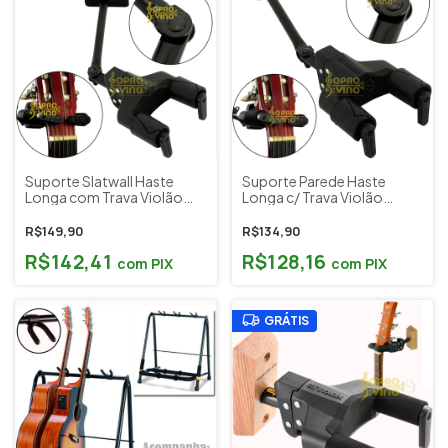
Suporte Slatwall Haste
Suporte Parede Haste
Longa com Trava Violão
Longa c/ Trava Violão
Guitarra Baixo Hercules
Guitarra Baixo Hercules
GSP40SB Plus Cod. 2476
GSP40WB Plus Cod. 2477
R$149,90
R$134,90
R$142,41
R$128,16
com
PIX
com
PIX
GRÁTIS