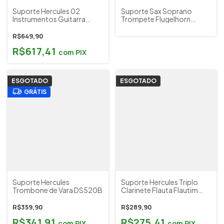
Suporte Hercules 02
Suporte Sax Soprano
Instrumentos Guitarra
Trompete Flugelhorn
Violão Baixo GS422B
Cornet Hercules DS513BB
Cod 5323
R$649,90
R$617,41
com
PIX
ESGOTADO
ESGOTADO
GRÁTIS
Suporte Hercules
Suporte Hercules Triplo
Trombone de Vara DS520B
Clarinete Flauta Flautim
DS543BB Cod 5321
R$359,90
R$289,90
R$341,91
R$275,41
com
PIX
com
PIX