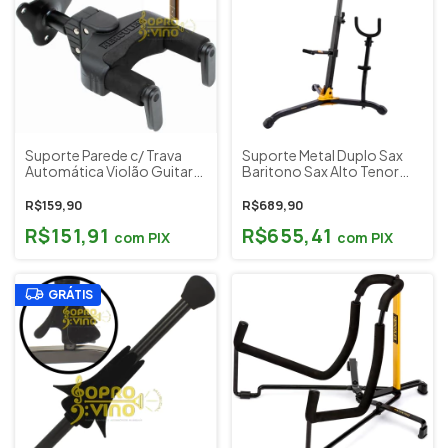
Suporte Parede c/ Trava
Suporte Metal Duplo Sax
Automática Violão Guitarra
Baritono Sax Alto Tenor
Baixo Hércules GSP39WB
Hércules Cód. DS536B
R$159,90
R$689,90
R$151,91
R$655,41
com
PIX
com
PIX
GRÁTIS