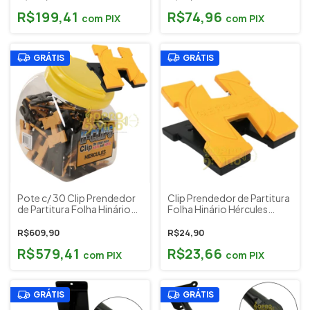
R$199,41
R$74,96
com
PIX
com
PIX
GRÁTIS
GRÁTIS
Pote c/ 30 Clip Prendedor
Clip Prendedor de Partitura
de Partitura Folha Hinário
Folha Hinário Hércules
Hércules Stands Cód.
Stands Cód. 15983
15983
R$609,90
R$24,90
R$579,41
R$23,66
com
PIX
com
PIX
GRÁTIS
GRÁTIS