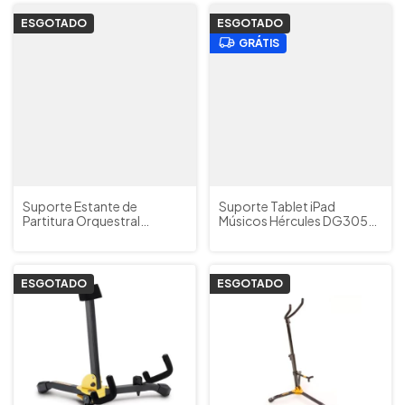
ESGOTADO
ESGOTADO
GRÁTIS
Suporte Estante de
Suporte Tablet iPad
Partitura Orquestral
Músicos Hércules DG305B
Bs200B Hercules
Profissional Top
ESGOTADO
ESGOTADO