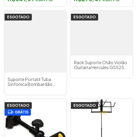
ESGOTADO
ESGOTADO
Rack Suporte Chão Violão
Guitarra Hercules GS525B
- Cód. 8274
Suporte Portatil Tuba
Sinfonica Bombardão
Bombardino Euphonium
Hercules
ESGOTADO
ESGOTADO
GRÁTIS