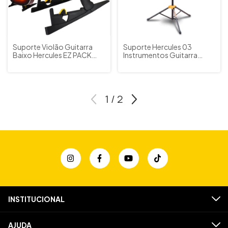
Suporte Violão Guitarra
Suporte Hercules 03
Baixo Hercules EZ PACK
Instrumentos Guitarra
GS200B Cód 8681
Violão Baixo GS432B
1
/
2
INSTITUCIONAL
AJUDA