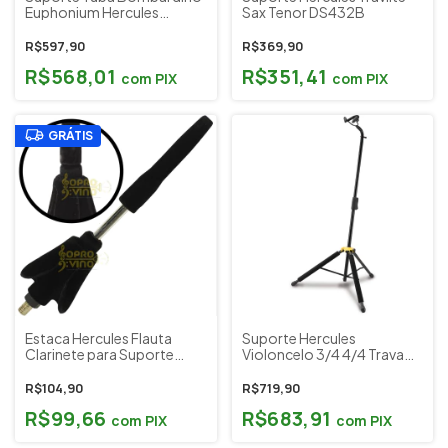
Euphonium Hercules
Sax Tenor DS432B
Ds552b Cod 5313
R$597,90
R$369,90
R$568,01
R$351,41
com
PIX
com
PIX
GRÁTIS
Estaca Hercules Flauta
Suporte Hercules
Clarinete para Suporte
Violoncelo 3/4 4/4 Trava
DS602B Cod 8416
DS580B
R$104,90
R$719,90
R$99,66
R$683,91
com
PIX
com
PIX