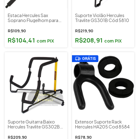
Estaca Hercules Sax
Suporte Violão Hercules
Soprano Flugelhorn para
Travlite GS301B Cód 5810
Suporte DS503B Cod
8120
R$109,90
R$219,90
R$104,41
R$208,91
com
PIX
com
PIX
GRÁTIS
Suporte Guitarra Baixo
Extensor Suporte Rack
Hercules Travlite GS302B
Hercules HA205 Cod 8584
Cód 5811
R$209,90
R$78,90