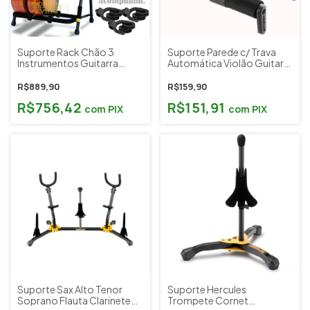
Suporte Rack Chão 3
Suporte Parede c/ Trava
Instrumentos Guitarra
Automática Violão Guitarra
Violão Baixo Hercules
Baixo Hércules GSP38WB
GS523B Cód. 8273
PLUS
R$889,90
R$159,90
R$756,42
R$151,91
com
PIX
com
PIX
Suporte Sax Alto Tenor
Suporte Hercules
Soprano Flauta Clarinete
Trompete Cornet