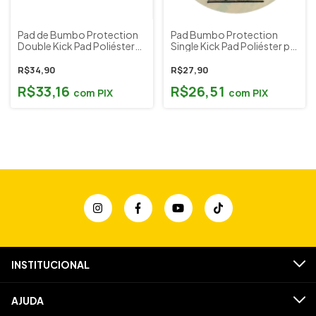
Pad de Bumbo Protection
Pad Bumbo Protection
Double Kick Pad Poliéster
Single Kick Pad Poliéster p/
Pedal Duplo Luen LDH Cód.
Pedal Simples ou Duplo
98258
Luen LDH Cód. 98259
R$34,90
R$27,90
R$33,16
R$26,51
com
PIX
com
PIX
INSTITUCIONAL
AJUDA