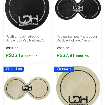
Pad Bumbo Protection
Pad de Bumbo Protection
Single Kick Pad Náilon p/
Double Kick Pad Náilon
Pedal Simples ou Duplo
Heavy Pedal Duplo Luen
Luen LDH Cód. 98260
LDH Cód. 98260
R$34,90
R$39,90
R$33,16
R$37,91
com
PIX
com
PIX
GRÁTIS
GRÁTIS