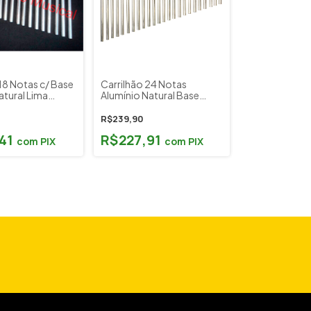
18 Notas c/ Base
Carrilhão 24 Notas
atural Lima
Alumínio Natural Base
o
Madeira Torelli TA310
R$239,90
,41
R$227,91
com
PIX
com
PIX