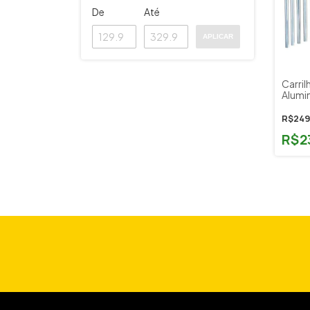
De
Até
APLICAR
Carril
Alumin
TA308
R$249
R$2