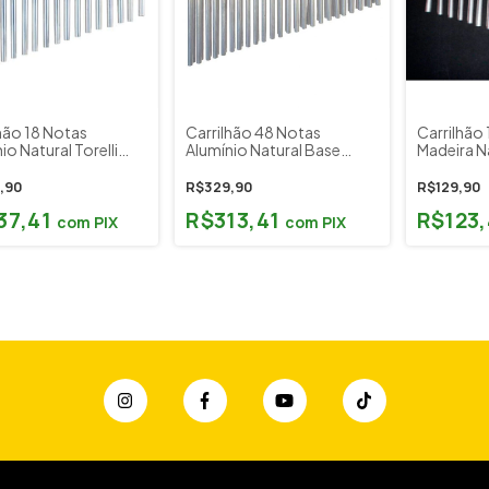
hão 18 Notas
Carrilhão 48 Notas
Carrilhão 
io Natural Torelli
Alumínio Natural Base
Madeira N
 + Flanela
Madeira Torelli TA311
Percussã
,90
R$329,90
R$129,90
37,41
R$313,41
R$123
com
PIX
com
PIX