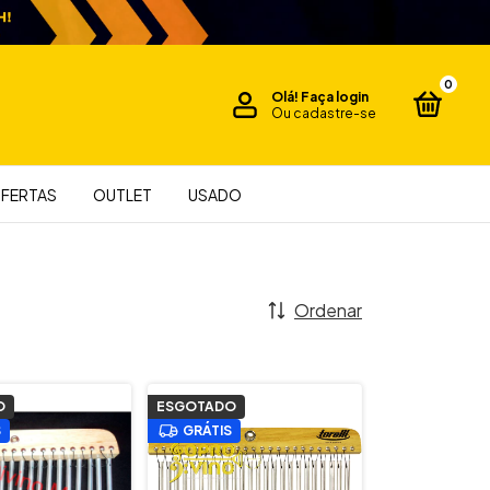
0
Olá!
Faça login
Ou cadastre-se
FERTAS
OUTLET
USADO
Ordenar
O
ESGOTADO
S
GRÁTIS