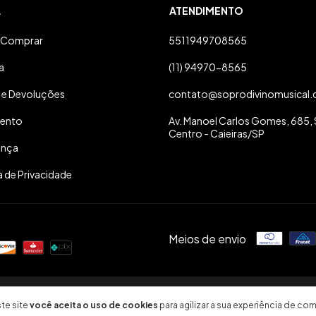
A
ATENDIMENTO
Comprar
5511949708565
a
(11) 94970-8565
 e Devoluções
contato@soprodivinomusical.
ento
Av. Manoel Carlos Gomes, 685, S
Centro - Caieiras/SP
ança
a de Privacidade
Meios de envio
26. Todos os direitos reservados.
te site
você aceita o uso de cookies
para agilizar a sua experiência de com