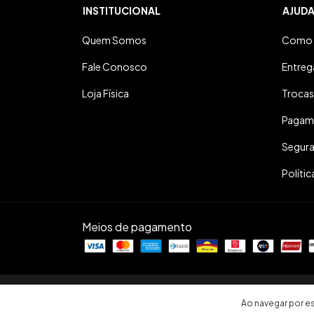
INSTITUCIONAL
AJUD
Quem Somos
Como 
Fale Conosco
Entreg
Loja Física
Trocas
Pagam
Segur
Polític
Meios de pagamento
Copyright Sopro Divino Musical - 36601958000185 - 20
Ao navegar por es