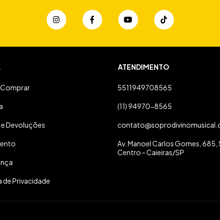
A
ATENDIMENTO
Comprar
5511949708565
a
(11) 94970-8565
 e Devoluções
contato@soprodivinomusical.
ento
Av. Manoel Carlos Gomes, 685, S
Centro - Caieiras/SP
ança
a de Privacidade