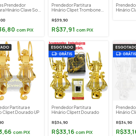
res Prendedor
Prendedor Partitura
Prendedor
ura Hinário Clave Sol
Hinário Clipet Trombone
Hinário Cl
l Clip
Pisto Paganini
Clip
,00
R$39,90
36,80
R$37,91
com
PIX
com
PIX
TADO
ESGOTADO
ESGOTAD
GRÁTIS
GRÁTI
dor Partitura e
Prendedor Partitura
Prendedor
io Clipet Dourado UP
Hinário Clipett Dourado
Hinário C
90
R$34,90
R$34,90
3,66
R$33,16
R$33,
com
PIX
com
PIX