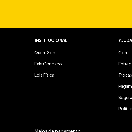
INSTITUCIONAL
AJUD
Quem Somos
Como 
Fale Conosco
Entreg
Loja Física
Trocas
Pagam
Segur
Polític
Meios de pagamento