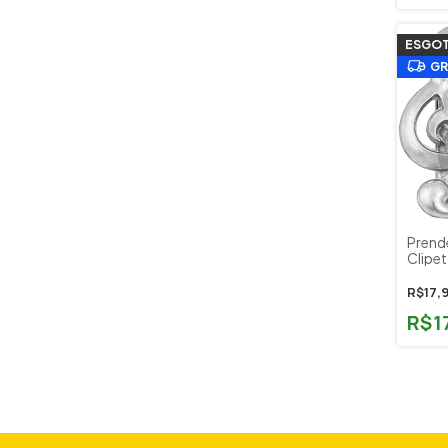
ESGO
GR
Prende
Clipet
Niquel
R$17,
R$1