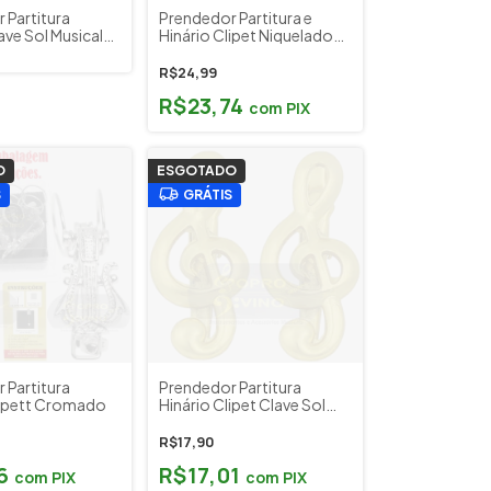
 Partitura
Prendedor Partitura e
ave Sol Musical
Hinário Clipet Niquelado
UP
R$24,99
R$23,74
com
PIX
O
ESGOTADO
S
GRÁTIS
 Partitura
Prendedor Partitura
lipett Cromado
Hinário Clipet Clave Sol
Torelli
R$17,90
16
R$17,01
com
PIX
com
PIX