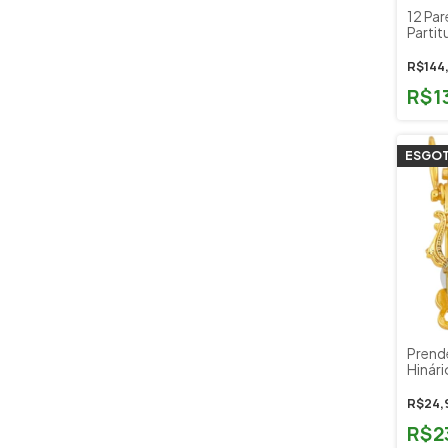
12 Pa
Partit
Musica
R$144
R$1
ESGO
Prende
Hinár
R$24,
R$2