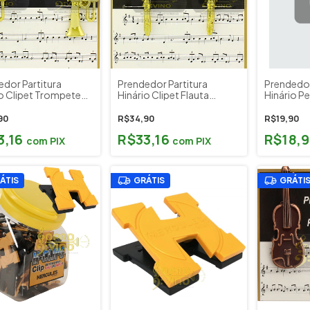
edor Partitura
Prendedor Partitura
Prendedor
io Clipet Trompete
Hinário Clipet Flauta
Hinário 
t Paganini
Paganini
Clave Sol
MUSICAL
90
R$34,90
R$19,90
3,16
R$33,16
R$18,
com
PIX
com
PIX
ÁTIS
GRÁTIS
GRÁTI