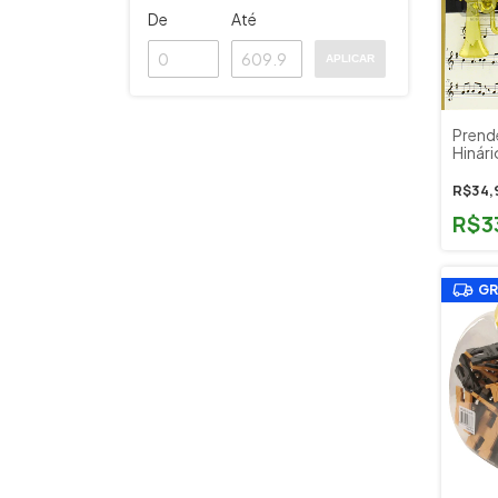
De
Até
APLICAR
Prend
Hinár
Corne
R$34,
R$3
GR