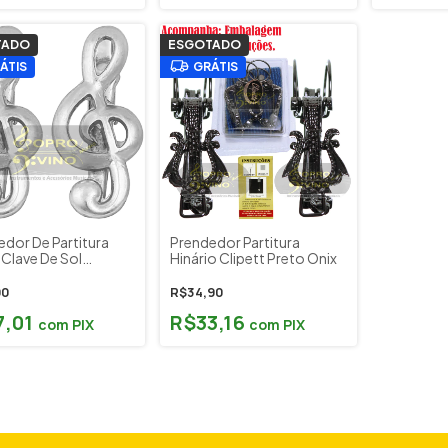
TADO
ESGOTADO
ÁTIS
GRÁTIS
dor De Partitura
Prendedor Partitura
 Clave De Sol
Hinário Clipett Preto Onix
ado Torelli
90
R$34,90
7,01
R$33,16
com
PIX
com
PIX