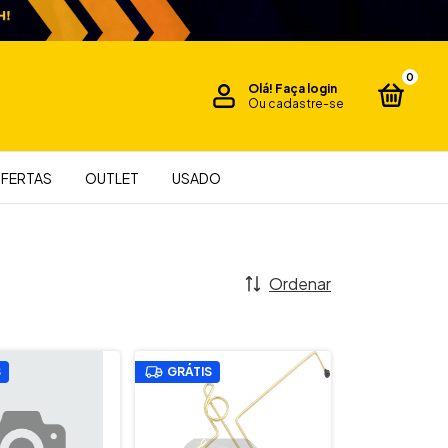
0
Olá!
Faça login
Ou cadastre-se
FERTAS
OUTLET
USADO
Ordenar
S
GRÁTIS