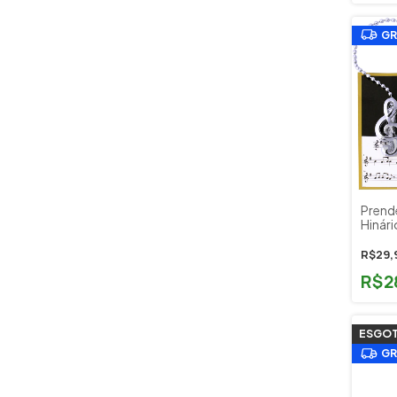
GR
Prend
Hinári
Corre
Pagan
R$29,
R$2
ESGO
GR