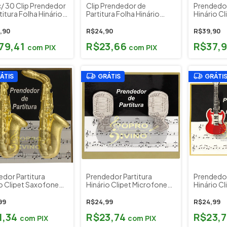
c/ 30 Clip Prendedor
Clip Prendedor de
Prendedor
titura Folha Hinário
Partitura Folha Hinário
Hinário Cl
les Stands Cód.
Hércules Stands Cód.
Paganini
3
15983
,90
R$24,90
R$39,90
79,41
R$23,66
R$37,
com
PIX
com
PIX
ÁTIS
GRÁTIS
GRÁTI
edor Partitura
Prendedor Partitura
Prendedor
o Clipet Saxofone
Hinário Clipet Microfone
Hinário Cl
ini
Paganini
Paganini
99
R$24,99
R$24,99
1,34
R$23,74
R$23,
com
PIX
com
PIX