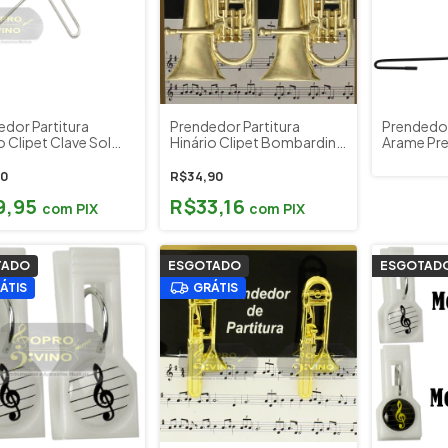
edor Partitura
Prendedor Partitura
Prendedo
o Clipet Clave Sol
Hinário Clipet Bombardino
Arame Pr
 Cromado Paganini
Tuba Paganini
Clave Sol 
Lunnon
00
R$34,90
9,95
R$33,16
com
PIX
com
PIX
TADO
ESGOTADO
ESGOTAD
ÁTIS
GRÁTIS