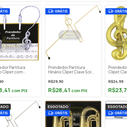
ÁTIS
GRÁTIS
GRÁTI
edor Partitura
Prendedor Partitura
Prendedor
o Clipet com
Hinário Clipet Clave Sol
Clipet Cla
nte Cromado
Arame Dourado Paganini
ini Cód. PPT080
90
R$29,90
R$24,99
8,41
R$28,41
R$23,
com
PIX
com
PIX
TADO
ESGOTADO
ESGOTAD
ÁTIS
GRÁTIS
GRÁTI