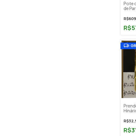
Pote 
de Par
Hércu
1598
R$609
R$5
GR
Prend
Hinári
Pagan
R$32,
R$3