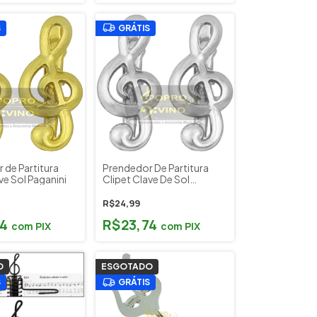
S
GRÁTIS
 de Partitura
Prendedor De Partitura
ve Sol Paganini
Clipet Clave De Sol
Cromada Paganini
R$24,99
74
R$23,74
com
PIX
com
PIX
O
ESGOTADO
S
GRÁTIS