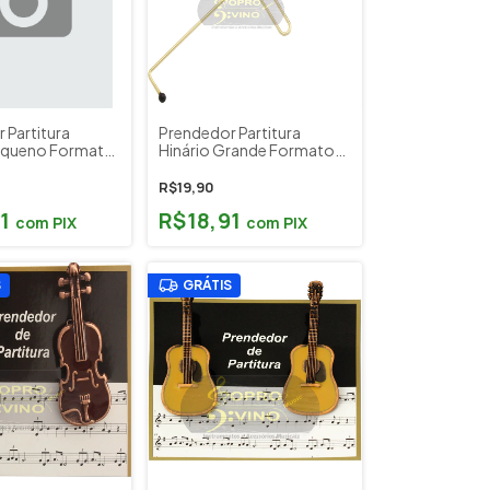
 Partitura
Prendedor Partitura
Pequeno Formato
Hinário Grande Formato
 Arame Prata UP
Clave Sol Dourado UP
MUSICAL
R$19,90
91
R$18,91
com
PIX
com
PIX
S
GRÁTIS