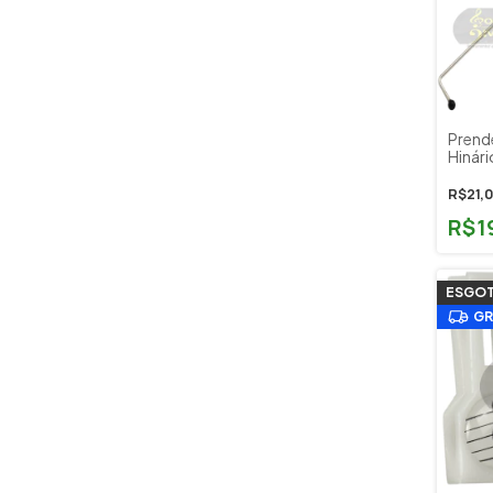
Prend
Hinári
Arame
R$21,
R$1
ESGO
GR