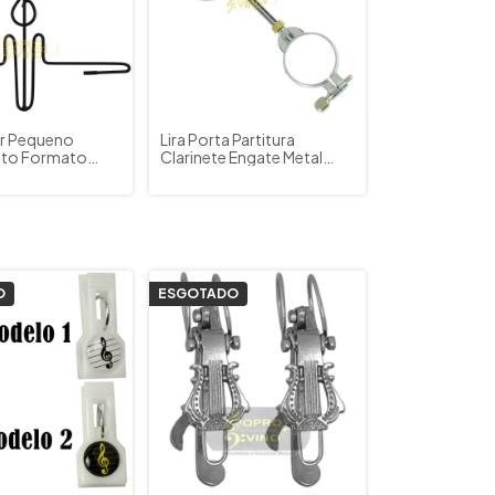
r Pequeno
Lira Porta Partitura
eto Formato
Clarinete Engate Metal
Hinário Partitura
Cromado LB6336 Made in
Taiwan
O
ESGOTADO