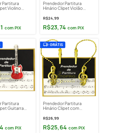
 Partitura
Prendedor Partitura
ipet Violino
Hinário Clipet Violão
Paganini
R$24,99
91
R$23,74
com
PIX
com
PIX
S
GRÁTIS
 Partitura
Prendedor Partitura
ipet Guitarra
Hinário Clipet com
Corrente Dourado
Paganini
R$26,99
74
R$25,64
com
PIX
com
PIX