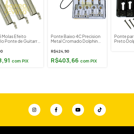
 3 Molas Efeito
Ponte Baixo 4C Precision
Ponte par
lo Ponte de Guitarra
Metal Cromado Dolphin
Preto Dol
al Paganini PMG010
Cód. 13507
90
R$424,90
8,91
R$403,66
com
PIX
com
PIX