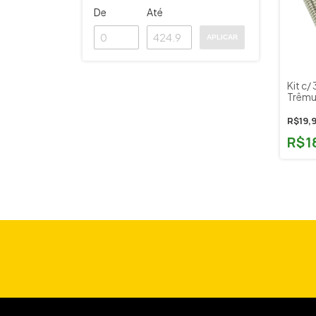
De
Até
APLICAR
Kit c/
Trêmu
Music
R$19,
R$1