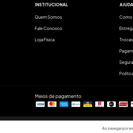
INSTITUCIONAL
AJUD
Quem Somos
Como 
Fale Conosco
Entreg
Loja Física
Trocas
Pagam
Segur
Polític
Meios de pagamento
Copyright Sopro Divino Musical - 36601958000185 - 20
Ao navegar por es