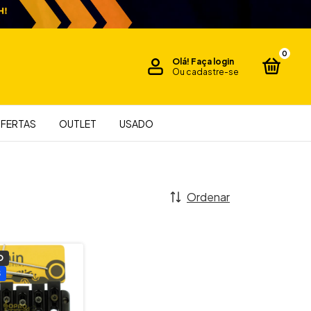
0
Olá!
Faça login
Ou cadastre-se
FERTAS
OUTLET
USADO
Ordenar
O
S