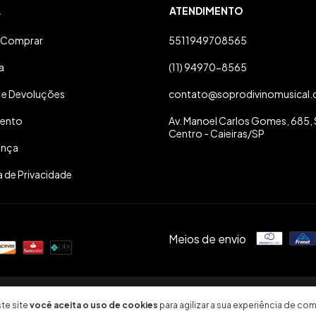
A
ATENDIMENTO
Comprar
5511949708565
a
(11) 94970-8565
 e Devoluções
contato@soprodivinomusical.
ento
Av. Manoel Carlos Gomes, 685, S
Centro - Caieiras/SP
ança
a de Privacidade
Meios de envio
26. Todos os direitos reservados.
te site
você aceita o uso de cookies
para agilizar a sua experiência de com