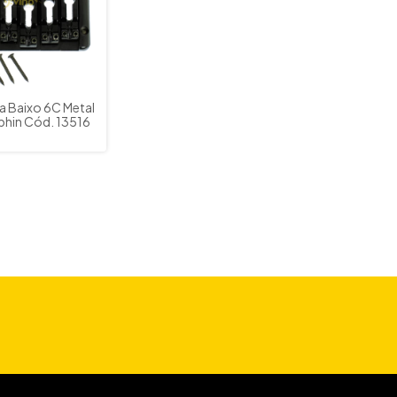
a Baixo 6C Metal
phin Cód. 13516