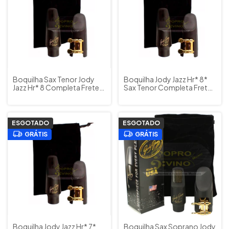
Boquilha Sax Tenor Jody
Boquilha Jody Jazz Hr* 8*
Jazz Hr* 8 Completa Frete
Sax Tenor Completa Frete
Grátis
Grátis
ESGOTADO
ESGOTADO
GRÁTIS
GRÁTIS
Boquilha Jody Jazz Hr* 7*
Boquilha Sax Soprano Jody