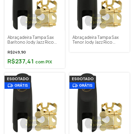
Abraçadeira Tampa Sax
Abraçadeira Tampa Sax
Barítono Jody Jazz Rico
Tenor Jody Jazz Rico
HBS1G ( Boquilha Massa )
HTS1G ( Boquilha Massa )
R$249,90
R$237,41
com
PIX
ESGOTADO
ESGOTADO
GRÁTIS
GRÁTIS