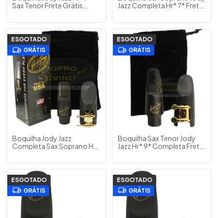
Sax Tenor Frete Grátis
Jazz Completa Hr* 7* Frete
Completa Yy
Grátis
ESGOTADO
ESGOTADO
GRÁTIS
GRÁTIS
Boquilha Jody Jazz
Boquilha Sax Tenor Jody
Completa Sax Soprano Hr*
Jazz Hr* 9* Completa Frete
5* Frete Gratis
Grátis
ESGOTADO
ESGOTADO
GRÁTIS
GRÁTIS