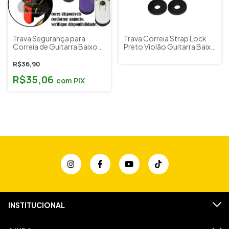
Trava Segurança para
Trava Correia Strap Lock
Correia de Guitarra Baixo
Preto Violão Guitarra Baixo
Sure Lock Par PHX
( Kit c/ 2 unidades ) Smart
SL60BK
R$36,90
R$35,06
com
PIX
INSTITUCIONAL