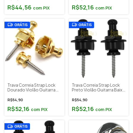
R$44,56
R$52,16
com
PIX
com
PIX
GRÁTIS
GRÁTIS
Trava Correia Strap Lock
Trava Correia Strap Lock
Dourado Violão Guitarra
Preto Violão Guitarra Baixo
Baixo ( Kit c/ 2 unidades )
( Kit c/ 2 unidades ) Musical
Musical Paganini PRD034
Paganini PRD032
R$54,90
R$54,90
R$52,16
R$52,16
com
PIX
com
PIX
GRÁTIS