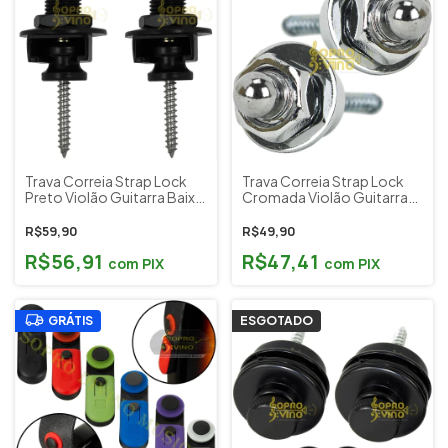
Trava Correia Strap Lock
Trava Correia Strap Lock
Preto Violão Guitarra Baixo
Cromada Violão Guitarra
( Kit c/ 2 unidades ) Custom
Baixo ( Kit c/ 2 unidades )
Sound S1-BK
Smart SL05
R$59,90
R$49,90
R$56,91
R$47,41
com
PIX
com
PIX
GRÁTIS
ESGOTADO