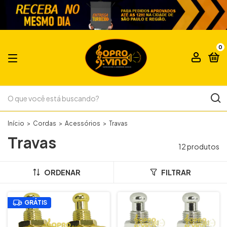
0
Início
>
Cordas
>
Acessórios
>
Travas
Travas
12 produtos
ORDENAR
FILTRAR
GRÁTIS