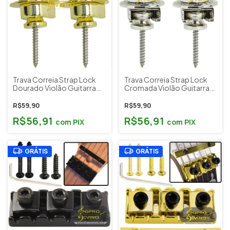
Trava Correia Strap Lock
Trava Correia Strap Lock
Dourado Violão Guitarra
Cromada Violão Guitarra
Baixo ( Kit c/ 2 unidades )
Baixo ( Kit c/ 2 unidades )
Custom Sound S1-GD
Custom Sound S1-CR
R$59,90
R$59,90
R$56,91
R$56,91
com
PIX
com
PIX
GRÁTIS
GRÁTIS