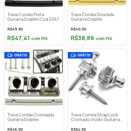
Trava Cordas Preta
Trava Cordas Dourada
Guitarra Dolphin Cod 3367
Guitarra Dolphin
R$49,90
R$40,90
R$47,41
R$38,86
com
PIX
com
PIX
GRÁTIS
GRÁTIS
Trava Cordas Cromadas
Trava Correia Strap Lock
Guitarra Dolphin
Cromado Violão Guitarra
Baixo ( Kit c/ 2 unidades )
Musical Paganini PRD033
R$46,90
R$54,90