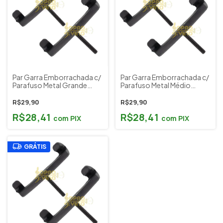
Par Garra Emborrachada c/
Par Garra Emborrachada c/
Parafuso Metal Grande
Parafuso Metal Médio
34mm p/ Espaleira Lunnon
24mm p/ Espaleira Lunnon
Modelo Premium
Modelo New
R$29,90
R$29,90
R$28,41
R$28,41
com
PIX
com
PIX
GRÁTIS