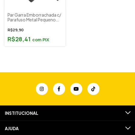
Par Garra Emborrachada c/
Parafuso Metal Pequeno
14mm p/ Espaleira Lunnon
Modelo Gold ou Master
R$29,90
R$28,41
com
PIX
INSTITUCIONAL
AJUDA