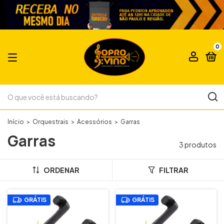
0
Início
>
Orquestrais
>
Acessórios
>
Garras
Garras
3 produtos
ORDENAR
FILTRAR
GRÁTIS
GRÁTIS