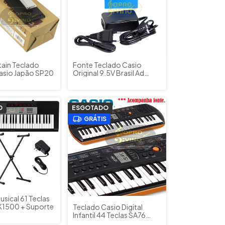
tain Teclado
Fonte Teclado Casio
Casio Japão SP20
Original 9.5V Brasil Ad
E95100LWP P5 OP2
O
ESGOTADO
GRÁTIS
sical 61 Teclas
K1500 + Suporte
Teclado Casio Digital
Infantil 44 Teclas SA76
(Mini) com Fonte