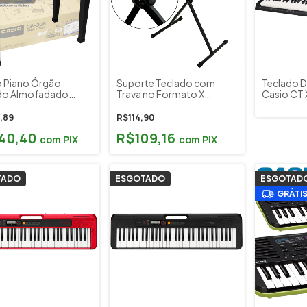
 Piano Órgão
Suporte Teclado com
Teclado D
do Almofadado
Trava no Formato X
Casio CT
 Preto
Yamaha Casio Saty 2020
,89
R$114,90
40,40
R$109,16
com
PIX
com
PIX
TADO
ESGOTADO
ESGOTAD
GRÁTI