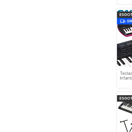
ESGO
GR
Teclad
Infant
(Mini)
ESGO