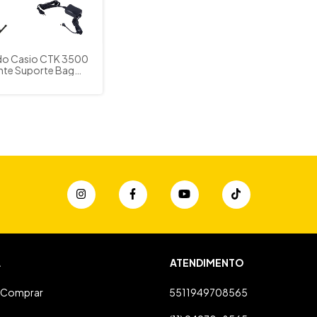
do Casio CTK 3500
onte Suporte Bag
Sustain
A
ATENDIMENTO
Comprar
5511949708565