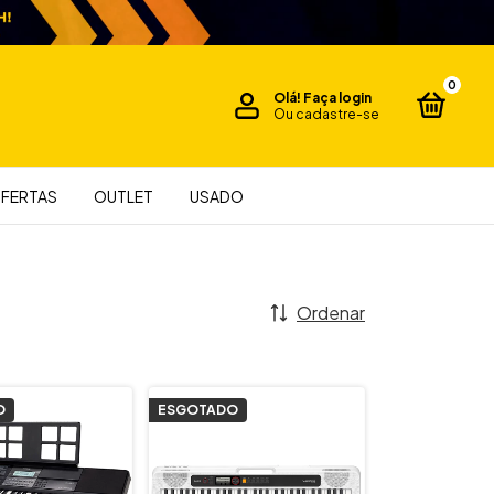
0
Olá!
Faça login
Ou cadastre-se
FERTAS
OUTLET
USADO
Ordenar
O
ESGOTADO