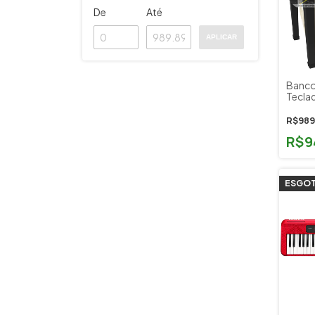
De
Até
APLICAR
Banco
Tecla
Casio
R$989
R$9
ESGO