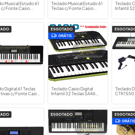
do Musical Estudo 61
Teclado Musical Estudo 61
Teclado Ca
 c/ Fonte Casio
Teclas c/ Fonte Casio
Infantil 3
otone CTS200RD
Casiotone CTS200BK
Brinde C
lho
Preto
TADO
ESGOTADO
ESGOTAD
GRÁTIS
o Digital 61 Teclas
Teclado Casio Digital
Teclado Di
rtivas c/ Fonte Casio
Infantil 32 Teclas SA46
CTK1550 5
 Capa Suporte
(Mini) com Fonte
Fonte + S
TADO
ESGOTADO
ESGOTAD
GRÁTI