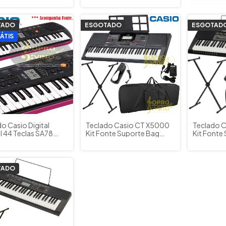
TADO
ESGOTADO
ESGOTAD
ÁTIS
o Casio Digital
Teclado Casio CT X5000
Teclado 
il 44 Teclas SA78
Kit Fonte Suporte Bag
Kit Fonte
 com Fonte
Pedal Sustain
Pedal Sus
TADO