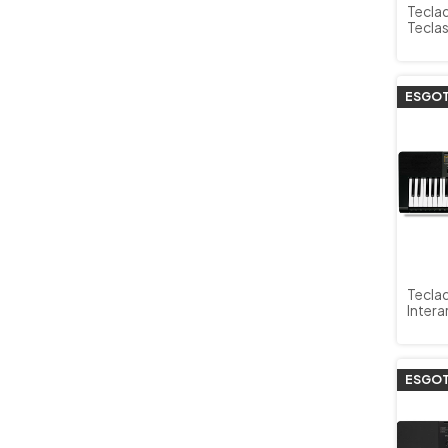
Tecla
Teclas
Casi
Verme
ESGO
Teclad
Intera
LK265
ESGO