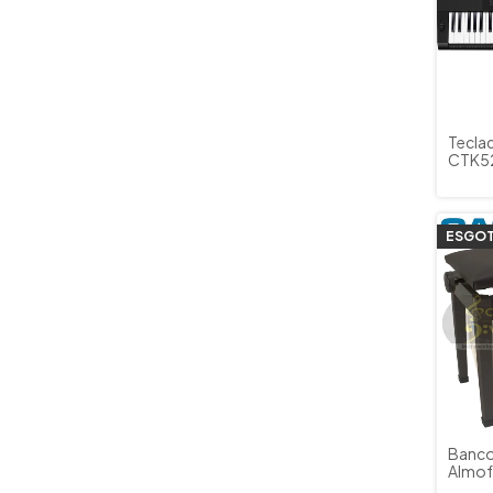
Teclad
CTK52
Fonte
ESGO
Banco
Almof
Tecla