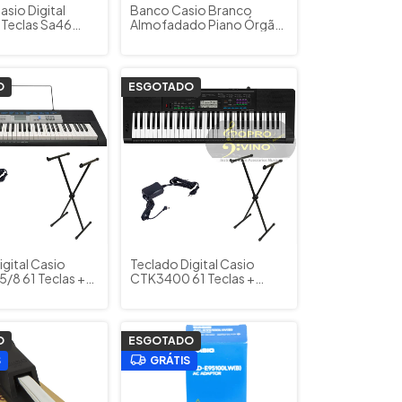
sio Digital
Banco Casio Branco
2 Teclas Sa46
Almofadado Piano Órgão
aderno
Teclado
O
ESGOTADO
gital Casio
Teclado Digital Casio
/8 61 Teclas +
CTK3400 61 Teclas +
uporte
Fonte + Suporte
O
ESGOTADO
S
GRÁTIS