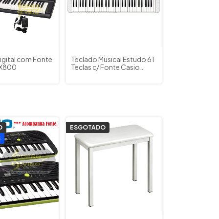
igital com Fonte
Teclado Musical Estudo 61
 X800
Teclas c/ Fonte Casio
Casiotone CTS200BR
Branco
O
ESGOTADO
S