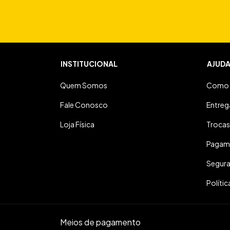
INSTITUCIONAL
AJUD
Quem Somos
Como 
Fale Conosco
Entreg
Loja Física
Trocas
Pagam
Segur
Polític
Meios de pagamento