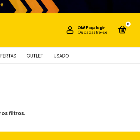
0
Olá!
Faça login
Ou cadastre-se
FERTAS
OUTLET
USADO
os filtros.