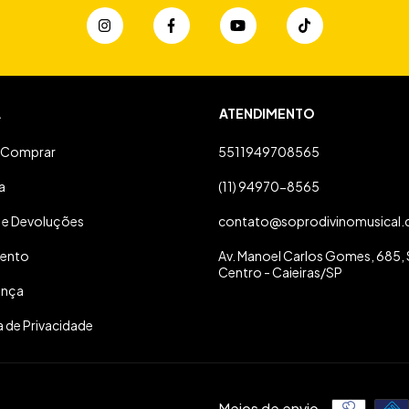
A
ATENDIMENTO
Comprar
5511949708565
a
(11) 94970-8565
 e Devoluções
contato@soprodivinomusical.
ento
Av. Manoel Carlos Gomes, 685, S
Centro - Caieiras/SP
ança
a de Privacidade
Meios de envio