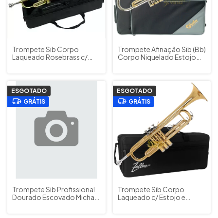
Trompete Sib Corpo
Trompete Afinação Sib (Bb)
Laqueado Rosebrass c/
Corpo Niquelado Estojo
Estojo Schieffer Cód.
Harlem Sound Cód. HTR-
SCHTP-001 - Outlet
08N
ESGOTADO
ESGOTADO
GRÁTIS
GRÁTIS
Trompete Sib Profissional
Trompete Sib Corpo
Dourado Escovado Michael
Laqueado c/ Estojo e
Cód. WTRM36 Reformado
Acessórios Zellmer Cód.
c/ Estojo e Bocal
ZTR-1217