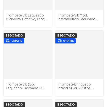
Trompete Sib Laqueado
Trompete Sib Mod.
Michael WTRM36 c/ Estojos
Intermediário Laqueado
e Acessórios (Outlet)
Eagle TR504 c/ Estojos e
Acessórios
ESGOTADO
ESGOTADO
GRÁTIS
GRÁTIS
Trompete Sib ( Bb )
Trompete Brinquedo
Laqueado Escovado HS
Infantil Silver 3 Pistos
Musical Brasil Mod.
Coloridos ABS KL Musical (
HS1048L c/ Bag e
Criança +3 anos )
Acessórios
ESGOTADO
ESGOTADO