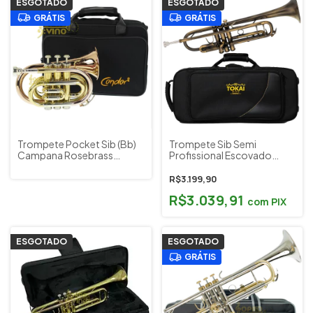
ESGOTADO
ESGOTADO
GRÁTIS
GRÁTIS
Trompete Pocket Sib (Bb)
Trompete Sib Semi
Campana Rosebrass
Profissional Escovado
Condor CPTR 91 c/ Estojo
Envelhecido Tokai Wind
e Acessórios
Cód. TR-400EN
R$3.199,90
R$3.039,91
com
PIX
ESGOTADO
ESGOTADO
GRÁTIS