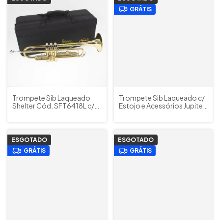
GRÁTIS
Trompete Sib Laqueado
Trompete Sib Laqueado c/
Shelter Cód. SFT6418L c/
Estojo e Acessórios Jupiter
Estojo e Acessórios
Cód. JTR700RQ (OUTLET)
(OUTLET A)
ESGOTADO
ESGOTADO
GRÁTIS
GRÁTIS