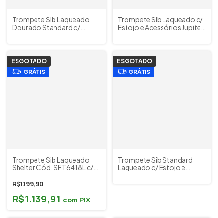
Trompete Sib Laqueado
Trompete Sib Laqueado c/
Dourado Standard c/
Estojo e Acessórios Jupiter
Estojo e Acessórios Júpiter
Cód. JTR500Q (OUTLET)
Cód. JTR 606RL Made in
Taiwan (OUTLET)
ESGOTADO
ESGOTADO
GRÁTIS
GRÁTIS
Trompete Sib Laqueado
Trompete Sib Standard
Shelter Cód. SFT6418L c/
Laqueado c/ Estojo e
Estojo e Acessórios
Acessórios Andaluz Mod.
(OUTLET A+)
FT6418L BB
R$1.199,90
R$1.139,91
com
PIX