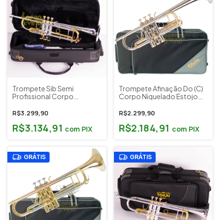
Trompete Sib Semi
Trompete Afinação Do (C)
Profissional Corpo
Corpo Niquelado Estojo
Prateado Detalhes
Harlem Sound Cód. HTR-
Dourado Tokai Wind Cód.
11N
R$3.299,90
R$2.299,90
TR-400PG (Outlet A+)
R$3.134,91
R$2.184,91
com
PIX
com
PIX
GRÁTIS
GRÁTIS