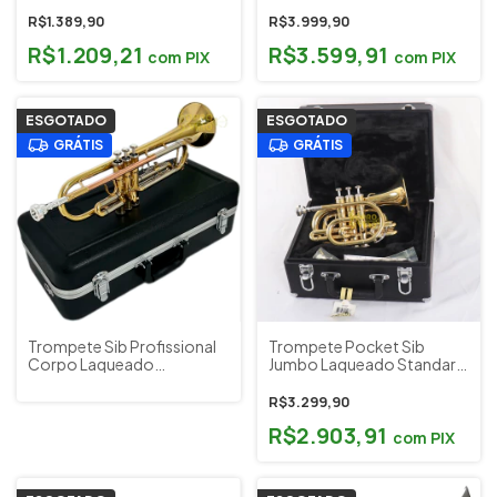
Estojo Schieffer Cód.
Rosebrass c/ Estojo
SCHTP-001
Acessórios Sebastian Cód.
R$1.389,90
R$3.999,90
STR-08QSN
R$1.209,21
R$3.599,91
com
PIX
com
PIX
ESGOTADO
ESGOTADO
GRÁTIS
GRÁTIS
Trompete Sib Profissional
Trompete Pocket Sib
Corpo Laqueado
Jumbo Laqueado Standard
Rosebrass c/ Estojo
c/ Estojo e Acessórios
Acessórios Sebastian Cód.
Júpiter Taiwan Cód.
R$3.299,90
STR-TR8332QSN
JPT516L (OUTLET)
R$2.903,91
com
PIX