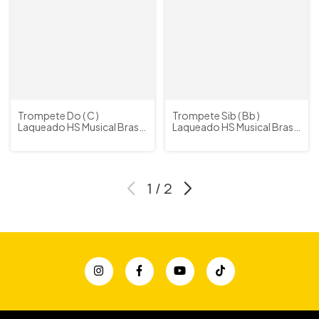
Trompete Do ( C )
Trompete Sib ( Bb )
Laqueado HS Musical Brasil
Laqueado HS Musical Brasil
Mod. HS1024L c/ Bag e
Mod. HS1048L c/ Bag e
Acessórios
Acessórios
1
/
2