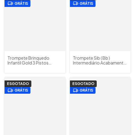
GRÁTIS
GRÁTIS
Trompete Brinquedo
Trompete Sib ( Bb )
Infantil Gold 3 Pistos
Intermediário Acabamento
Coloridos ABS KL Musical (
Dourado Gold Condor
Criança +3 anos )
CTR 135 c/ Estojo e
Acessórios
ESGOTADO
ESGOTADO
GRÁTIS
GRÁTIS