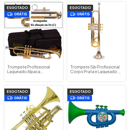
ESGOTADO
ESGOTADO
GRÁTIS
GRÁTIS
Trompete Profissional
Trompete Sib Profissional
Laqueado Alpaca
Corpo Prata e Laqueado c/
Sebastian STR-S450G
Estojo Acessórios
Dupla Afinação Do (C) e Sib
Sebastian Cód. STR-
(Bb) Estojo e Acessórios
M410GS (OUTLET)
ESGOTADO
ESGOTADO
GRÁTIS
GRÁTIS