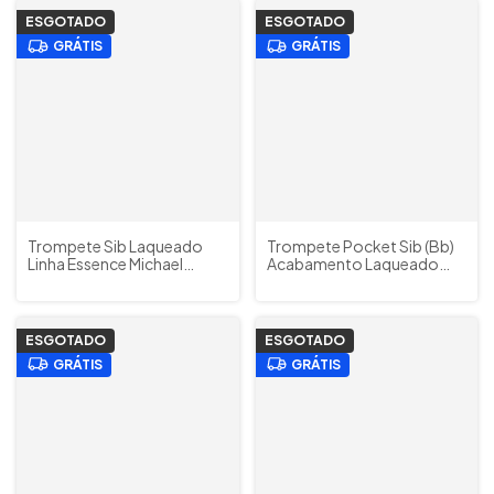
ESGOTADO
ESGOTADO
GRÁTIS
GRÁTIS
Trompete Sib Laqueado
Trompete Pocket Sib (Bb)
Linha Essence Michael
Acabamento Laqueado
WTRM30N c/ Estojos e
Condor CPTR 90 c/ Estojo
Acessórios
e Acessórios (Outlet)
ESGOTADO
ESGOTADO
GRÁTIS
GRÁTIS