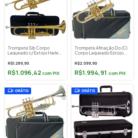
Trompete Sib Corpo
Trompete Afinação Do (C)
Laqueado c/ Estojo Harlem
Corpo Laqueado Estojo
Sound Cód. TRHSO by C.
Harlem Sound Cód. HTR-
Ibanez (Outlet)
11L
R$1.289,90
R$2.099,90
R$1.096,42
R$1.994,91
com
PIX
com
PIX
GRÁTIS
GRÁTIS