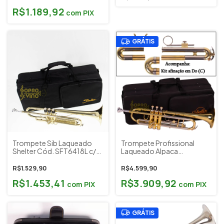
(OUTLET)
R$1.189,92
com
PIX
GRÁTIS
Trompete Sib Laqueado
Trompete Profissional
Shelter Cód. SFT6418L c/
Laqueado Alpaca
Estojo e Acessórios
Sebastian STR-S450G
Dupla Afinação Do (C) e Sib
R$1.529,90
R$4.599,90
(Bb) Estojo e Acessórios
R$1.453,41
R$3.909,92
(Outlet)
com
PIX
com
PIX
GRÁTIS