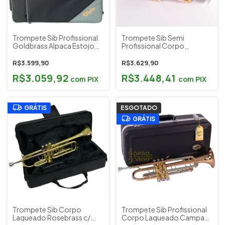
Trompete Sib Profissional
Trompete Sib Semi
Goldbrass Alpaca Estojo
Profissional Corpo
Acessórios Harlem Sound
Prateado Detalhes
Cód. HTR-10GB
Dourado Tokai Wind Cód.
R$3.599,90
R$3.629,90
TR-400PG
R$3.059,92
R$3.448,41
com
PIX
com
PIX
GRÁTIS
ESGOTADO
GRÁTIS
Trompete Sib Corpo
Trompete Sib Profissional
Laqueado Rosebrass c/
Corpo Laqueado Campana