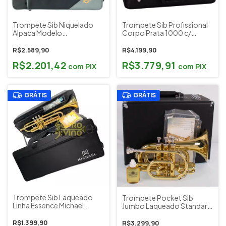
Trompete Sib Niquelado
Trompete Sib Profissional
Alpaca Modelo
Corpo Prata 1000 c/
Intermediário Harlem
Estojo Acessórios
Sound Cód. HTR-09NL
Sebastian Cód. STR-
R$2.589,90
R$4.199,90
TR8331S
R$2.201,42
R$3.779,91
com
PIX
com
PIX
GRÁTIS
GRÁTIS
Trompete Sib Laqueado
Trompete Pocket Sib
Linha Essence Michael
Jumbo Laqueado Standard
WTRM30N c/ Estojos e
Estojo Acessórios Júpiter
Acessórios (Outlet)
Taiwan Cód. JPT516L
R$1.399,90
R$3.299,90