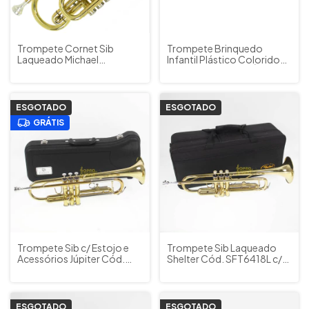
Trompete Cornet Sib
Trompete Brinquedo
Laqueado Michael
Infantil Plástico Colorido
WCORM45N c/ Estojos e
Linha PATATI PATATÁ
Acessórios
Candide Cód. 9573
ESGOTADO
ESGOTADO
GRÁTIS
Trompete Sib c/ Estojo e
Trompete Sib Laqueado
Acessórios Júpiter Cód.
Shelter Cód. SFT6418L c/
JTR408L c/ Estojo e
Estojo e Acessórios
Acessórios (OUTLET A)
(OUTLET B)
ESGOTADO
ESGOTADO