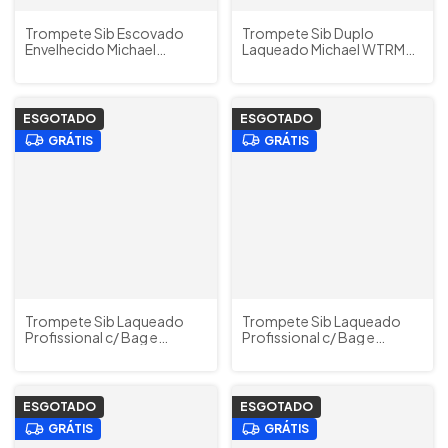
Trompete Sib Escovado
Trompete Sib Duplo
Envelhecido Michael
Laqueado Michael WTRM66
WTRM56 Profissional c/
Profissional c/ Estojos e
Estojos e Acessórios
Acessórios (Outlet)
(Outlet)
ESGOTADO
ESGOTADO
GRÁTIS
GRÁTIS
Trompete Sib Laqueado
Trompete Sib Laqueado
Profissional c/ Bag e
Profissional c/ Bag e
Acessórios HS MUSICAL
Acessórios HS MUSICAL
HSTR5- 43
HSTR5-37
ESGOTADO
ESGOTADO
GRÁTIS
GRÁTIS