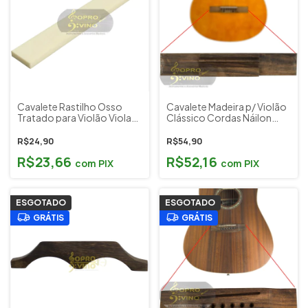
Cavalete Rastilho Osso
Cavalete Madeira p/ Violão
Tratado para Violão Viola
Clássico Cordas Náilon
Caipira Freesax
Custom Sound CSCV 6N
NA
R$24,90
R$54,90
R$23,66
R$52,16
com
PIX
com
PIX
ESGOTADO
ESGOTADO
GRÁTIS
GRÁTIS