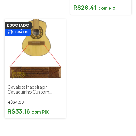
R$28,41
com
PIX
ESGOTADO
GRÁTIS
Cavalete Madeira p/
Cavaquinho Custom
Sound CSCV 4 NA
R$34,90
R$33,16
com
PIX