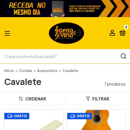
0
Início
>
Cordas
>
Acessórios
>
Cavalete
Cavalete
7 produtos
ORDENAR
FILTRAR
GRÁTIS
GRÁTIS