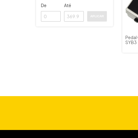
De
Até
APLICAR
Pedal
SYB3