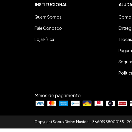
INSTITUCIONAL
AJUD
Quem Somos
Como 
Fale Conosco
Entreg
Loja Física
Trocas
Pagam
Segur
Polític
Meios de pagamento
Copyright Sopro Divino Musical - 36601958000185 - 20