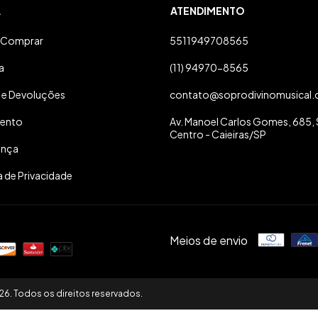
A
ATENDIMENTO
Comprar
5511949708565
a
(11) 94970-8565
 e Devoluções
contato@soprodivinomusical.
ento
Av. Manoel Carlos Gomes, 685, S
Centro - Caieiras/SP
ança
a de Privacidade
Meios de envio
26. Todos os direitos reservados.