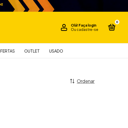
0
Olá!
Faça login
Ou cadastre-se
FERTAS
OUTLET
USADO
Ordenar