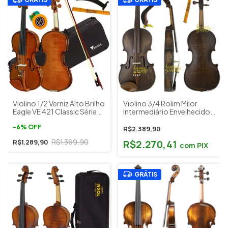
Violino 1/2 Verniz Alto Brilho
Violino 3/4 Rolim Milor
Eagle VE 421 Classic Séries
Intermediário Envelhecido
c/ Estojo Breu Espaleira
Fosco Estojo e Acessórios
-
6
%
OFF
R$2.389,90
R$1.369,90
R$2.270,41
R$1.289,90
com
PIX
GRÁTIS