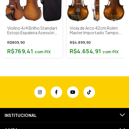
Violino 4/4 Brilho Standart
Viola de Arco 42cm Rolim
Estojo Espaleira Acessórios
Master Importado Tampo
Tokai Classic Mod. V-200V
Abeto Profissional
Envelhecido Brilho c/
R$809,90
R$4.899,90
Estojo e Acessórios
R$769,41
R$4.654,91
com
PIX
com
PIX
INSTITUCIONAL