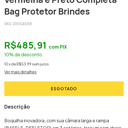
Bag Protetor Brindes
SKU:
20004058
R$485,91
com
PIX
10% de desconto
10
x
de
R$53,99
sem juros
Ver mais detalhes
Descrição
Boquilha inovadora, com sua câmara larga e rampa
(BAFFLE-DEFLETOR) em 3 estágios, traz um som cheio