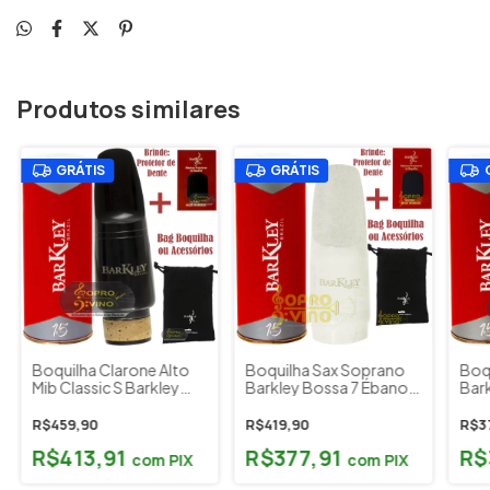
Produtos similares
GRÁTIS
GRÁTIS
Boquilha Clarone Alto
Boquilha Sax Soprano
Boq
Mib Classic S Barkley
Barkley Bossa 7 Ébano
Bar
Bag Protetor Brindes
Branca Barkley Bag
Prot
Protetor Brindes
R$459,90
R$419,90
R$3
R$413,91
R$377,91
R$
com
PIX
com
PIX