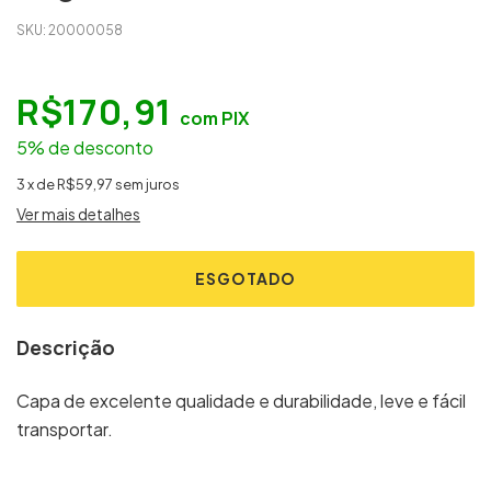
SKU:
20000058
R$170,91
com
PIX
5% de desconto
3
x
de
R$59,97
sem juros
Ver mais detalhes
Descrição
Capa de excelente qualidade e durabilidade, leve e fácil
transportar.