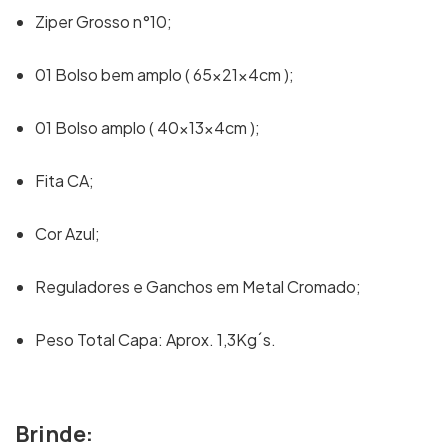
Ziper Grosso n°10;
01 Bolso bem amplo ( 65x21x4cm );
01 Bolso amplo ( 40x13x4cm );
Fita CA;
Cor Azul;
Reguladores e Ganchos em Metal Cromado;
Peso Total Capa: Aprox. 1,3Kg´s.
Brinde: