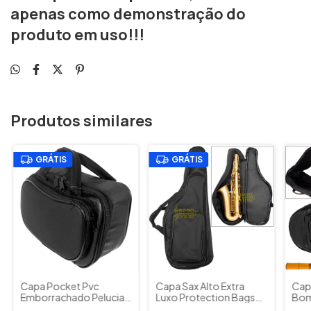
apenas como demonstração do
produto em uso!!!
Produtos similares
GRÁTIS
GRÁTIS
Capa Pocket Pvc
Capa Sax Alto Extra
Cap
Emborrachado Pelucia
Luxo Protection Bags
Bom
Alta Qualidade
Preto
Eup