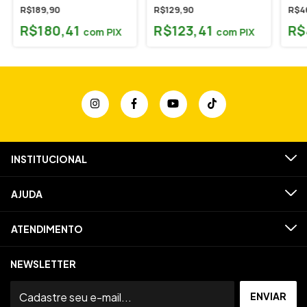
Protection Bags
Emb
R$189,90
R$129,90
R$4
Pelú
R$180,41
R$123,41
R$
com
PIX
com
PIX
INSTITUCIONAL
AJUDA
ATENDIMENTO
NEWSLETTER