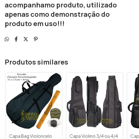
acompanhamo produto, utilizado
apenas como demonstração do
produto em uso!!!
Produtos similares
Capa Bag Violoncelo
Capa Violino 3/4 ou 4/4
Cap