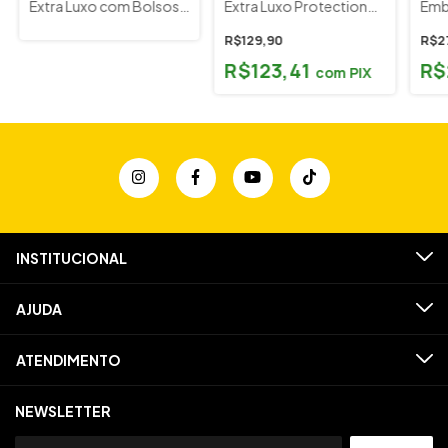
Extra Luxo com Bolsos
Extra Luxo Protection
Emb
Cor Azul LP Bags Brinde
Bags
Alta
Flanela
Pro
R$129,90
R$2
R$123,41
R$
com
PIX
INSTITUCIONAL
AJUDA
ATENDIMENTO
NEWSLETTER