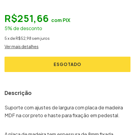
R$251,66
com
PIX
5% de desconto
5
x
de
R$52,98
sem juros
Ver mais detalhes
Descrição
Suporte com ajustes de largura com placa de madeira
MDF na cor preto e haste para fixação em pedestal.
A placa de madeira tem espessura de 8mm fixada