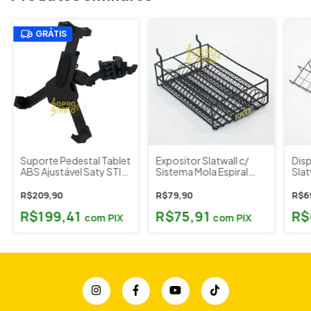
GRÁTIS
Suporte Pedestal Tablet
Expositor Slatwall c/
Disp
ABS Ajustável Saty STI
Sistema Mola Espiral
Slat
05
Caixa Palheta Sax Tenor
Can
Barítono Rico (Outlet)
Liv
R$209,90
R$79,90
R$6
Cad
R$199,41
R$75,91
R$
com
PIX
com
PIX