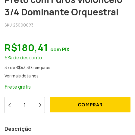
3/4 Dominante Orquestral
SKU:
23000093
R$180,41
com
PIX
5% de desconto
3
x
de
R$63,30
sem juros
Ver mais detalhes
Frete grátis
Descrição