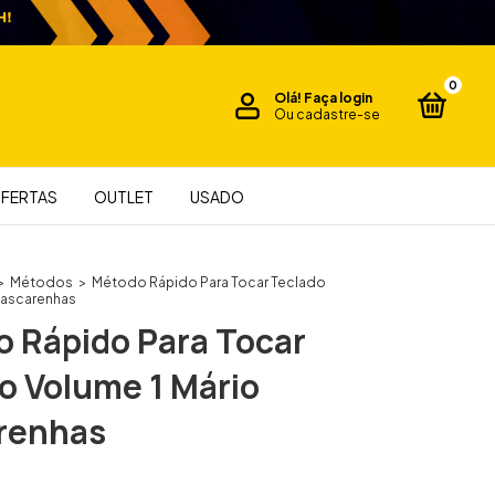
0
Olá!
Faça login
Ou cadastre-se
FERTAS
OUTLET
USADO
>
Métodos
>
Método Rápido Para Tocar Teclado
Mascarenhas
 Rápido Para Tocar
o Volume 1 Mário
renhas