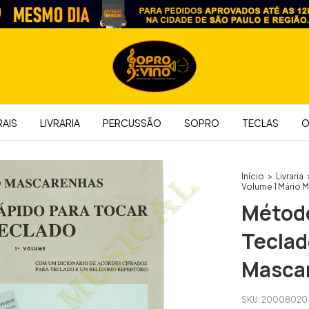
AIS
LIVRARIA
PERCUSSÃO
SOPRO
TECLAS
O
Início
>
Livraria
Volume 1 Mário 
Método
Teclad
Masca
SKU:
20008020