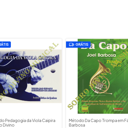
ÁTIS
GRÁTIS
o Pedagogia da Viola Caipira
Método Da Capo Trompa em Fá
o Divino
Barbosa