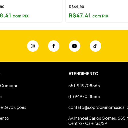
90
R$49,90
8,41
R$47,41
com
PIX
com
PIX
A
ATENDIMENTO
Comprar
5511949708565
a
(11) 94970-8565
 e Devoluções
contato@soprodivinomusical.
ento
Av. Manoel Carlos Gomes, 685, S
Centro - Caieiras/SP