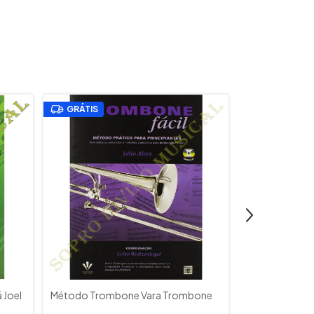
GRÁTIS
GRÁTIS
 Joel
Método Trombone Vara Trombone
Método Sopro
Quarteto Flau