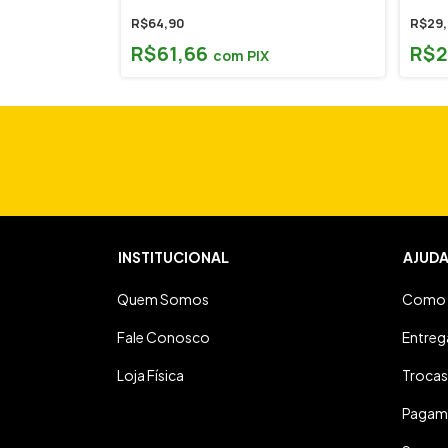
R$64,90
R$29,
R$61,66
R$2
com
PIX
INSTITUCIONAL
AJUD
Quem Somos
Como 
Fale Conosco
Entreg
Loja Física
Trocas
Pagam