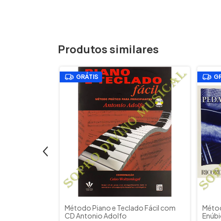
Produtos similares
GRÁTIS
GR
onizado para
Método Piano e Teclado Fácil com
Métod
 em DO
CD Antonio Adolfo
Enúbi