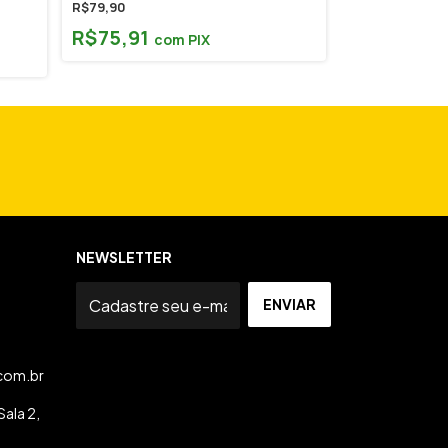
R$79,90
R$75,91
R$56,00
com
PIX
R$53,20
c
NEWSLETTER
com.br
ala 2,