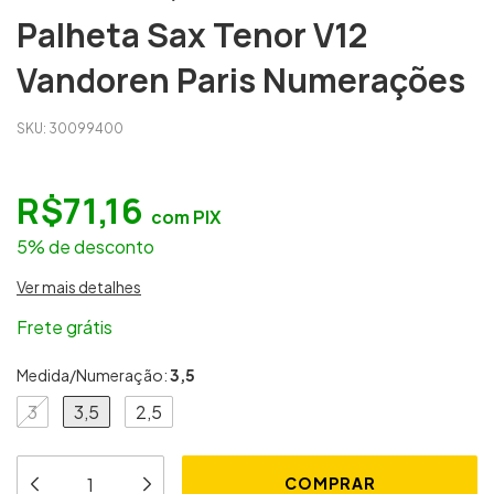
Palheta Sax Tenor V12
Vandoren Paris Numerações
SKU:
30099400
R$71,16
com
PIX
5% de desconto
Ver mais detalhes
Frete grátis
Medida/Numeração:
3,5
3
3,5
2,5