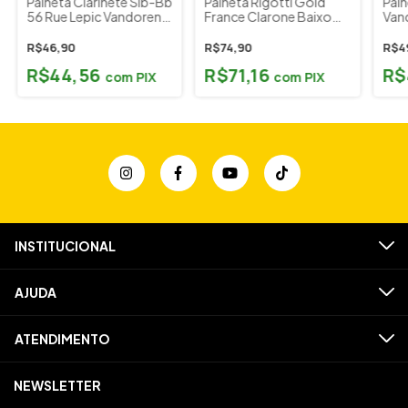
Palheta Clarinete Sib-Bb
Palheta Rigotti Gold
Palh
56 Rue Lepic Vandoren
France Clarone Baixo
Vand
Numerações
Numerações
Num
R$46,90
R$74,90
R$4
R$44,56
R$71,16
R$
com
PIX
com
PIX
INSTITUCIONAL
AJUDA
ATENDIMENTO
NEWSLETTER