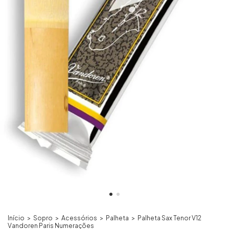
Início
>
Sopro
>
Acessórios
>
Palheta
>
Palheta Sax Tenor V12
Vandoren Paris Numerações