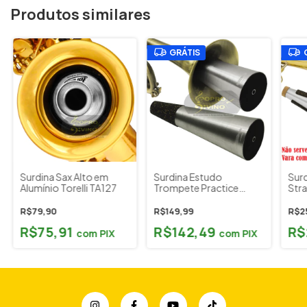
Produtos similares
GRÁTIS
Surdina Sax Alto em
Surdina Estudo
Sur
Alumínio Torelli TA127
Trompete Practice
Str
Strong Brass Prata by
Stro
Barkley Brasil
R$79,90
R$149,99
R$2
R$75,91
R$142,49
R$
com
PIX
com
PIX