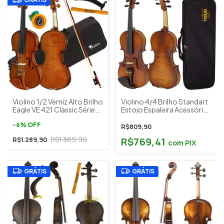
Violino 1/2 Verniz Alto Brilho
Violino 4/4 Brilho Standart
Eagle VE 421 Classic Séries
Estojo Espaleira Acessórios
c/ Estojo Breu Espaleira
Tokai Classic Mod. V-200V
-
6
%
OFF
R$809,90
R$1.369,90
R$769,41
R$1.289,90
com
PIX
GRÁTIS
GRÁTIS