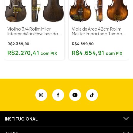
Violino 3/4 Rolim Milor
Viola de Arco 42cm Rolim
Intermediário Envelhecido
Master Importado Tampo
Fosco Estojo e Acessórios
Abeto Profissional
Envelhecido Brilho c/
R$2.389,90
R$4.899,90
Estojo e Acessórios
R$2.270,41
R$4.654,91
com
PIX
com
PIX
INSTITUCIONAL