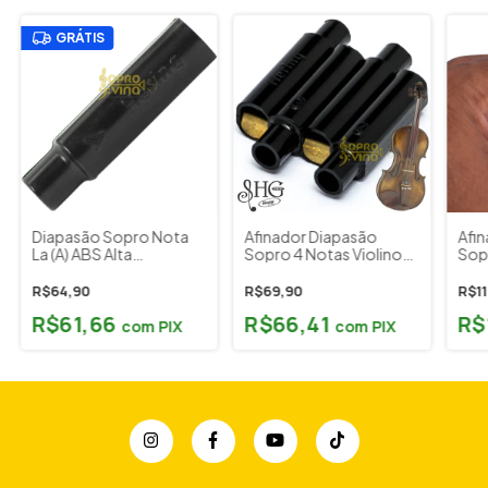
GRÁTIS
Diapasão Sopro Nota
Afinador Diapasão
Afi
La (A) ABS Alta
Sopro 4 Notas Violino
Sop
Qualidade Som
Hering SHG Cód. 454
Not
Afinação Hering SHG
451
R$64,90
R$69,90
R$11
Cód. 4204
Cor
R$61,66
R$66,41
R$
com
PIX
com
PIX