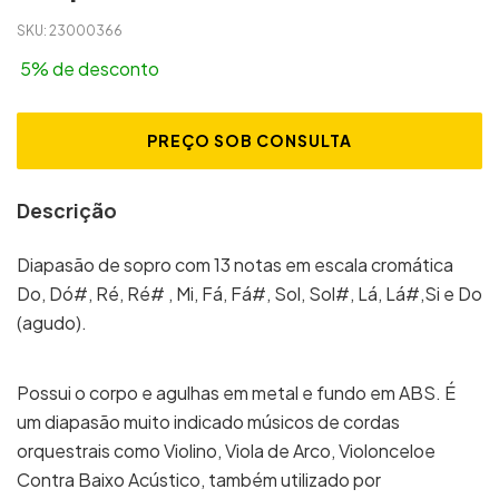
SKU:
23000366
5% de desconto
Descrição
Diapasão de sopro com 13 notas em escala cromática
Do, Dó#, Ré, Ré# , Mi, Fá, Fá#, Sol, Sol#, Lá, Lá#,Si e Do
(agudo).
Possui o corpo e agulhas em metal e fundo em ABS. É
um diapasão muito indicado músicos de cordas
orquestrais como Violino, Viola de Arco, Violonceloe
Contra Baixo Acústico, também utilizado por