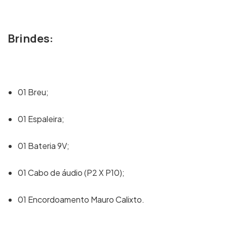
Brindes:
01 Breu;
01 Espaleira;
01 Bateria 9V;
01 Cabo de áudio (P2 X P10);
01 Encordoamento Mauro Calixto.