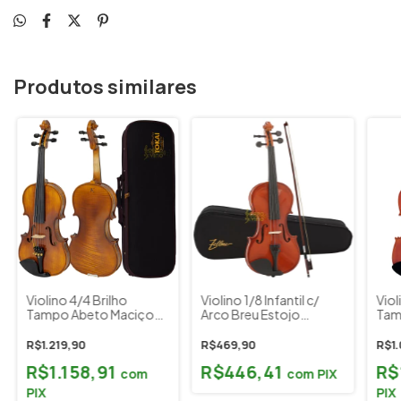
Produtos similares
Violino 4/4 Brilho
Violino 1/8 Infantil c/
Viol
Tampo Abeto Maciço
Arco Breu Estojo
Tam
Estojo Espaleira
Zellmer Cód. ZLM18NV
VNM
Acessórios Tokai
(42cm)
Séri
R$1.219,90
R$469,90
R$1.
Classic Mod. V-250V
Ace
R$1.158,91
R$446,41
R$
com
com
PIX
PIX
PIX